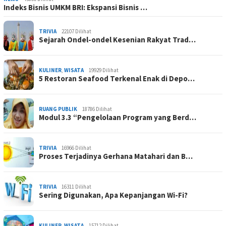
Indeks Bisnis UMKM BRI: Ekspansi Bisnis …
TRIVIA
22107 Dilihat
Sejarah Ondel-ondel Kesenian Rakyat Trad…
KULINER
,
WISATA
19929 Dilihat
5 Restoran Seafood Terkenal Enak di Depo…
RUANG PUBLIK
18786 Dilihat
Modul 3.3 “Pengelolaan Program yang Berd…
TRIVIA
16966 Dilihat
Proses Terjadinya Gerhana Matahari dan B…
TRIVIA
16311 Dilihat
Sering Digunakan, Apa Kepanjangan Wi-Fi?
KULINER
,
WISATA
15712 Dilihat