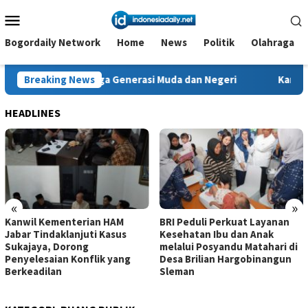
Loncat
Menu
ke
Mobile
konten
Bogordaily Network
Home
News
Politik
Olahraga
gi Jaga Generasi Muda dan Negeri
Breaking News
Kanwil Kementerian HAM
HEADLINES
«
»
Kanwil Kementerian HAM
BRI Peduli Perkuat Layanan
Jabar Tindaklanjuti Kasus
Kesehatan Ibu dan Anak
Sukajaya, Dorong
melalui Posyandu Matahari di
Penyelesaian Konflik yang
Desa Brilian Hargobinangun
Berkeadilan
Sleman