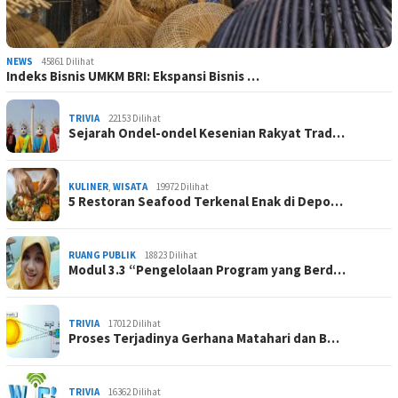
NEWS
45861 Dilihat
Indeks Bisnis UMKM BRI: Ekspansi Bisnis …
TRIVIA
22153 Dilihat
Sejarah Ondel-ondel Kesenian Rakyat Trad…
KULINER
,
WISATA
19972 Dilihat
5 Restoran Seafood Terkenal Enak di Depo…
RUANG PUBLIK
18823 Dilihat
Modul 3.3 “Pengelolaan Program yang Berd…
TRIVIA
17012 Dilihat
Proses Terjadinya Gerhana Matahari dan B…
TRIVIA
16362 Dilihat