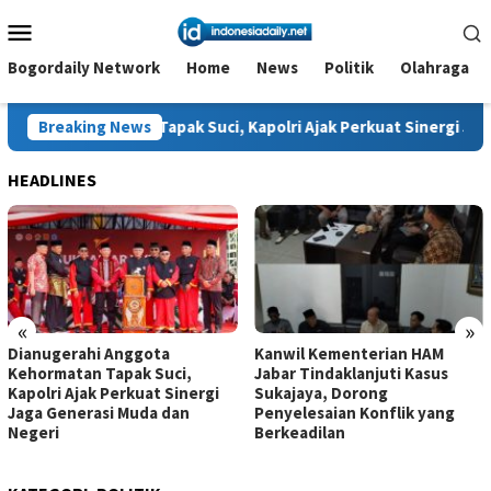
Loncat
Menu
ke
Mobile
konten
Bogordaily Network
Home
News
Politik
Olahraga
n Tapak Suci, Kapolri Ajak Perkuat Sinergi Jaga Generasi Muda
Breaking News
HEADLINES
«
»
Dianugerahi Anggota
Kanwil Kementerian HAM
Kehormatan Tapak Suci,
Jabar Tindaklanjuti Kasus
Kapolri Ajak Perkuat Sinergi
Sukajaya, Dorong
Jaga Generasi Muda dan
Penyelesaian Konflik yang
Negeri
Berkeadilan