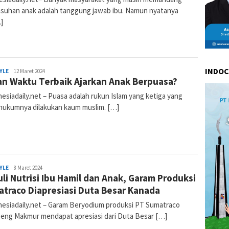
suhan anak adalah tanggung jawab ibu. Namun nyatanya
]
INDO
YLE
Nur
12 Maret 2024
n Waktu Terbaik Ajarkan Anak Berpuasa?
Komalasari
esiadaily.net – Puasa adalah rukun Islam yang ketiga yang
 hukumnya dilakukan kaum muslim. […]
YLE
Nur
8 Maret 2024
li Nutrisi Ibu Hamil dan Anak, Garam Produksi
Komalasari
traco Diapresiasi Duta Besar Kanada
esiadaily.net – Garam Beryodium produksi PT Sumatraco
eng Makmur mendapat apresiasi dari Duta Besar […]