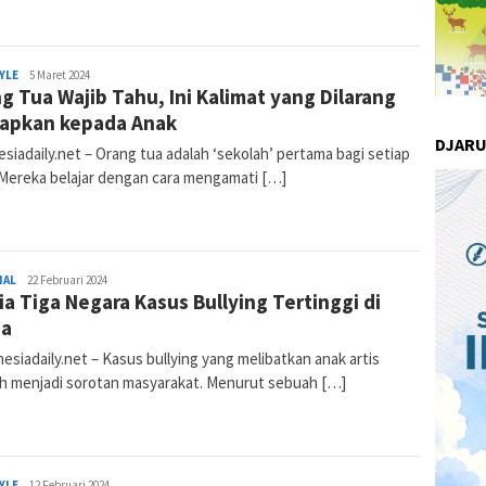
YLE
Nur
5 Maret 2024
g Tua Wajib Tahu, Ini Kalimat yang Dilarang
Komalasari
capkan kepada Anak
DJAR
siadaily.net – Orang tua adalah ‘sekolah’ pertama bagi setiap
 Mereka belajar dengan cara mengamati […]
NAL
Nur
22 Februari 2024
Dia Tiga Negara Kasus Bullying Tertinggi di
Komalasari
ia
siadaily.net – Kasus bullying yang melibatkan anak artis
h menjadi sorotan masyarakat. Menurut sebuah […]
YLE
Nur
12 Februari 2024