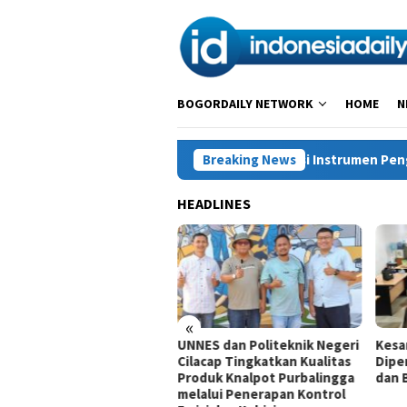
Loncat
ke
konten
BOGORDAILY NETWORK
HOME
N
BRI Dukung Optimalisasi Instrumen Pengelolaan Kas Negara, 
Breaking News
HEADLINES
«
 Dukung Optimalisasi
UNNES dan Politeknik Negeri
Kesa
trumen Pengelolaan Kas
Cilacap Tingkatkan Kualitas
Dipe
ara, Perkuat Penyaluran
Produk Knalpot Purbalingga
dan 
dit Berkualitas untuk
melalui Penerapan Kontrol