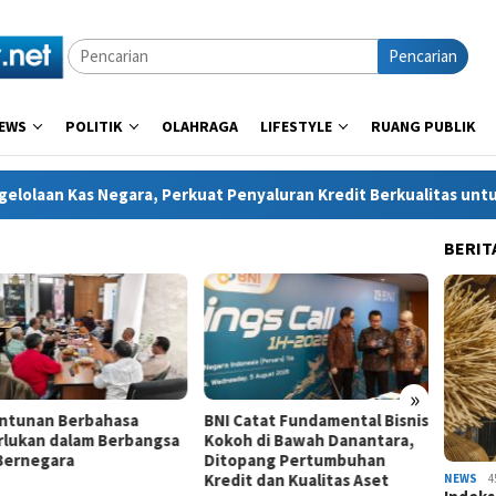
Pencarian
EWS
POLITIK
OLAHRAGA
LIFESTYLE
RUANG PUBLIK
Perkuat Penyaluran Kredit Berkualitas untuk Mendorong Sektor R
BERIT
»
ntunan Berbahasa
BNI Catat Fundamental Bisnis
Memba
rlukan dalam Berbangsa
Kokoh di Bawah Danantara,
Melalu
Bernegara
Ditopang Pertumbuhan
ARKI D
Kredit dan Kualitas Aset
Rekrea
NEWS
4