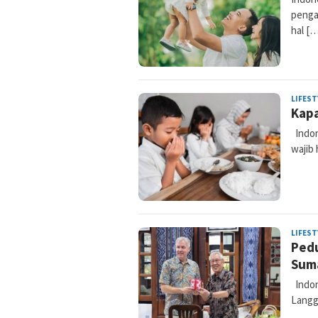
penga
hal […
LIFEST
Kapa
Indon
wajib
LIFEST
Pedu
Suma
Indon
Langg