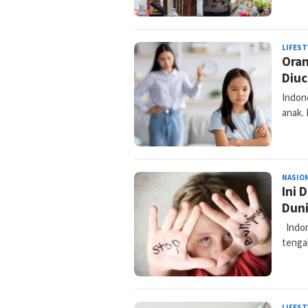
LIFEST
Oran
Diu
Indone
anak.
NASIO
Ini 
Dun
Indone
tenga
LIFEST