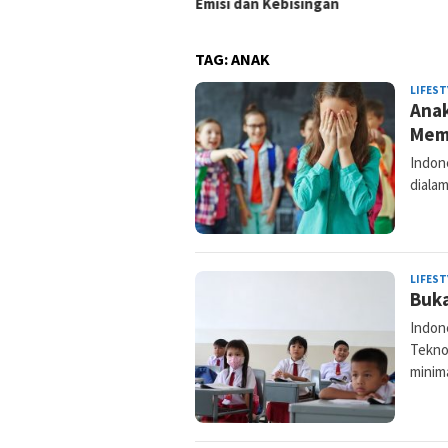
dorong Sektor Riil
Emisi dan Kebisingan
TAG:
ANAK
LIFEST
Anak
Mem
Indon
diala
LIFEST
Buka
Indon
Tekno
minim