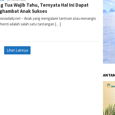
g Tua Wajib Tahu, Ternyata Hal Ini Dapat
Komalasari
ghambat Anak Sukses
esiadaily.net – Anak yang mengalami tantrum atau menangis
 henti adalah salah satu tantangan […]
Lihat Lainnya
ANTA