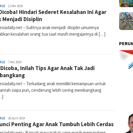
YLE
Nur
12 Mei 2024
Dicoba! Hindari Sederet Kesalahan Ini Agar
Komalasari
 Menjadi Disiplin
siadaily.net – Sulitnya anak menjadi disiplin umumnya
abkan kesalahan orang tua saat masih mengajarinya di […]
PERUM
YLE
Nur
7 Mei 2024
 Dicoba, Inilah Tips Agar Anak Tak Jadi
Komalasari
bangkang
esiadaily.net – Terkadang anak memiliki kemampuan untuk
ntah siapa pun, cenderung lebih sering membangkang
…]
YLE
Nur
26 April 2024
Kunci Penting Agar Anak Tumbuh Lebih Cerdas
Komalasari
esiadaily.net– Banyak masyarakat yang masih memandang