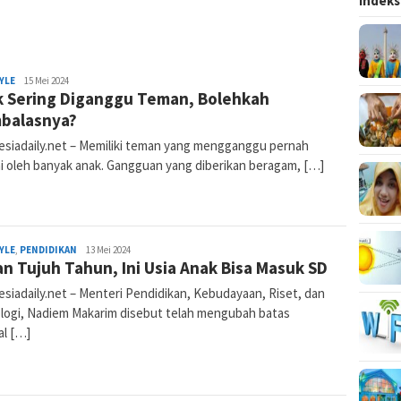
Indeks
Berke
YLE
Nur
15 Mei 2024
 Sering Diganggu Teman, Bolehkah
Komalasari
balasnya?
esiadaily.net – Memiliki teman yang mengganggu pernah
mi oleh banyak anak. Gangguan yang diberikan beragam, […]
YLE
,
PENDIDIKAN
Nur
13 Mei 2024
n Tujuh Tahun, Ini Usia Anak Bisa Masuk SD
Komalasari
esiadaily.net – Menteri Pendidikan, Kebudayaan, Riset, dan
logi, Nadiem Makarim disebut telah mengubah batas
al […]