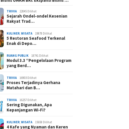
 Bisnis UMKM BRI: Ekspansi Bisnis …
lanjutan
Mendorong Sektor Riil
Emisi d
TRIVIA
22045 Dilihat
Sejarah Ondel-ondel Kesenian
Rakyat Trad…
KULINER
,
WISATA
19878 Dilihat
5 Restoran Seafood Terkenal
Enak di Depo…
RUANG PUBLIK
18741 Dilihat
Modul 3.3 “Pengelolaan Program
yang Berd…
TRIVIA
16903 Dilihat
Proses Terjadinya Gerhana
Matahari dan B…
TRIVIA
16257 Dilihat
Sering Digunakan, Apa
Kepanjangan Wi-Fi?
KULINER
,
WISATA
15658 Dilihat
4 Kafe yang Nyaman dan Keren