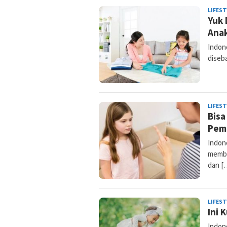
LIFEST
Yuk 
Anak
Indone
diseb
LIFEST
Bisa
Pem
Indon
memba
dan [
LIFEST
Ini 
Indon