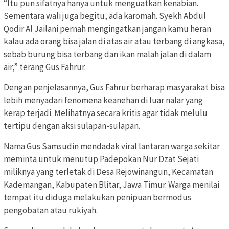
“Itu pun sifatnya hanya untuk menguatkan kenabian.
Sementara wali juga begitu, ada karomah. Syekh Abdul
Qodir Al Jailani pernah mengingatkan jangan kamu heran
kalau ada orang bisa jalan di atas air atau terbang di angkasa,
sebab burung bisa terbang dan ikan malah jalan di dalam
air,” terang Gus Fahrur.
Dengan penjelasannya, Gus Fahrur berharap masyarakat bisa
lebih menyadari fenomena keanehan di luar nalar yang
kerap terjadi. Melihatnya secara kritis agar tidak melulu
tertipu dengan aksi sulapan-sulapan.
Nama Gus Samsudin mendadak viral lantaran warga sekitar
meminta untuk menutup Padepokan Nur Dzat Sejati
miliknya yang terletak di Desa Rejowinangun, Kecamatan
Kademangan, Kabupaten Blitar, Jawa Timur. Warga menilai
tempat itu diduga melakukan penipuan bermodus
pengobatan atau rukiyah.