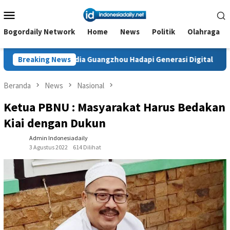
Loncat
Menu
ke
Mobile
konten
Bogordaily Network
Home
News
Politik
Olahraga
edia Guangzhou Hadapi Generasi Digital
Breaking News
Dianugerahi Ang
Beranda
News
Nasional
Ketua PBNU : Masyarakat Harus Bedakan
Kiai dengan Dukun
Admin Indonesiadaily
3 Agustus 2022
614 Dilihat