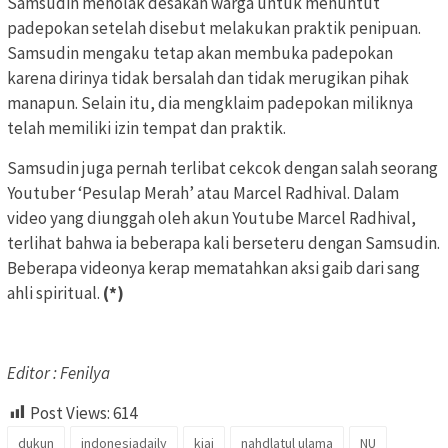
Samsudin menolak desakan warga untuk menuntut
padepokan setelah disebut melakukan praktik penipuan.
Samsudin mengaku tetap akan membuka padepokan
karena dirinya tidak bersalah dan tidak merugikan pihak
manapun. Selain itu, dia mengklaim padepokan miliknya
telah memiliki izin tempat dan praktik.
Samsudin juga pernah terlibat cekcok dengan salah seorang
Youtuber ‘Pesulap Merah’ atau Marcel Radhival. Dalam
video yang diunggah oleh akun Youtube Marcel Radhival,
terlihat bahwa ia beberapa kali berseteru dengan Samsudin.
Beberapa videonya kerap mematahkan aksi gaib dari sang
ahli spiritual.
(*)
Editor : Fenilya
Post Views:
614
dukun
indonesiadaily
kiai
nahdlatul ulama
NU