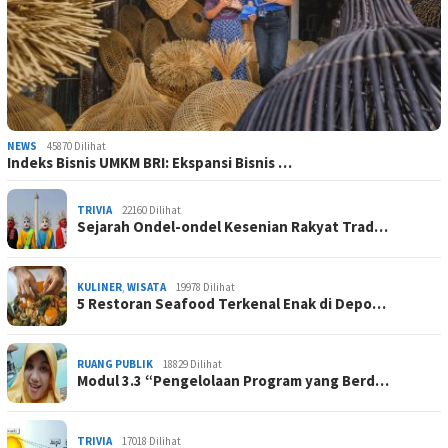
NEWS
45870 Dilihat
Indeks Bisnis UMKM BRI: Ekspansi Bisnis …
TRIVIA
22160 Dilihat
Sejarah Ondel-ondel Kesenian Rakyat Trad…
KULINER
,
WISATA
19978 Dilihat
5 Restoran Seafood Terkenal Enak di Depo…
RUANG PUBLIK
18829 Dilihat
Modul 3.3 “Pengelolaan Program yang Berd…
TRIVIA
17018 Dilihat