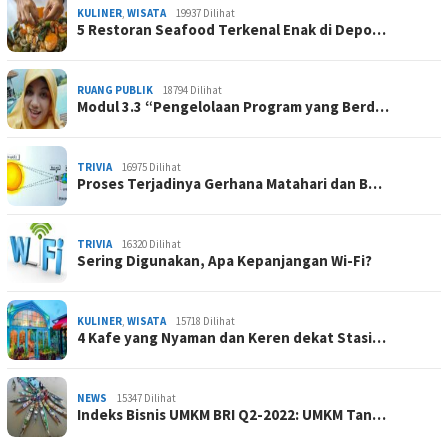
KULINER
,
WISATA
19937 Dilihat
5 Restoran Seafood Terkenal Enak di Depo…
RUANG PUBLIK
18794 Dilihat
Modul 3.3 “Pengelolaan Program yang Berd…
TRIVIA
16975 Dilihat
Proses Terjadinya Gerhana Matahari dan B…
TRIVIA
16320 Dilihat
Sering Digunakan, Apa Kepanjangan Wi-Fi?
KULINER
,
WISATA
15718 Dilihat
4 Kafe yang Nyaman dan Keren dekat Stasi…
NEWS
15347 Dilihat
Indeks Bisnis UMKM BRI Q2-2022: UMKM Tan…