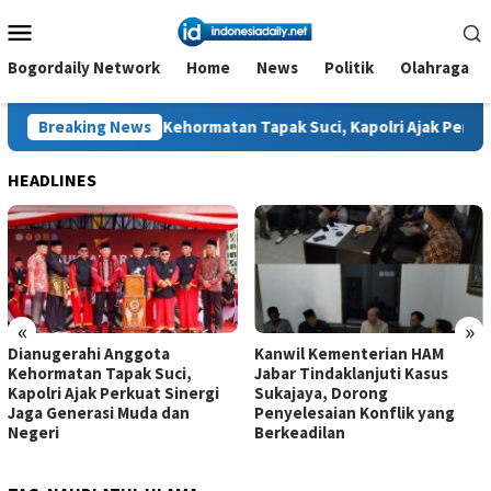
Loncat
Menu
ke
Mobile
konten
Bogordaily Network
Home
News
Politik
Olahraga
gota Kehormatan Tapak Suci, Kapolri Ajak Perkuat Sinergi Jaga
Breaking News
HEADLINES
«
»
Dianugerahi Anggota
Kanwil Kementerian HAM
Kehormatan Tapak Suci,
Jabar Tindaklanjuti Kasus
Kapolri Ajak Perkuat Sinergi
Sukajaya, Dorong
Jaga Generasi Muda dan
Penyelesaian Konflik yang
Negeri
Berkeadilan