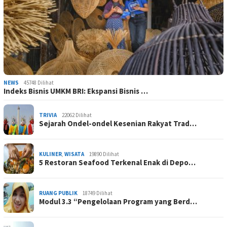
NEWS
45748 Dilihat
Indeks Bisnis UMKM BRI: Ekspansi Bisnis …
TRIVIA
22062 Dilihat
Sejarah Ondel-ondel Kesenian Rakyat Trad…
KULINER
,
WISATA
19890 Dilihat
5 Restoran Seafood Terkenal Enak di Depo…
RUANG PUBLIK
18749 Dilihat
Modul 3.3 “Pengelolaan Program yang Berd…