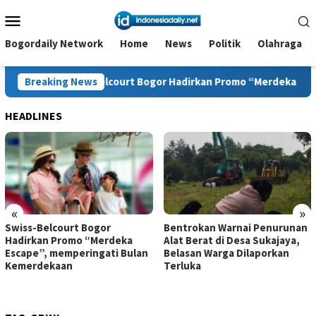
Loncat
Menu
ke
Mobile
konten
Bogordaily Network
Home
News
Politik
Olahraga
-Belcourt Bogor Hadirkan Promo “Merdeka Escape”, memperinga
Breaking News
HEADLINES
«
»
Swiss-Belcourt Bogor
Bentrokan Warnai Penurunan
Hadirkan Promo “Merdeka
Alat Berat di Desa Sukajaya,
Escape”, memperingati Bulan
Belasan Warga Dilaporkan
Kemerdekaan
Terluka