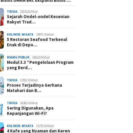
 Bisnis UMKM BRI: Ekspansi Bisnis …
Negeri
Berkead
TRIVIA
22152 Dilihat
Sejarah Ondel-ondel Kesenian
Rakyat Trad…
KULINER
,
WISATA
19971 Dilihat
5 Restoran Seafood Terkenal
Enak di Depo…
RUANG PUBLIK
18822 Dilihat
Modul 3.3 “Pengelolaan Program
yang Berd…
TRIVIA
17011 Dilihat
Proses Terjadinya Gerhana
Matahari dan B…
TRIVIA
16361 Dilihat
Sering Digunakan, Apa
Kepanjangan Wi-Fi?
KULINER
,
WISATA
15755 Dilihat
4 Kafe yang Nyaman dan Keren