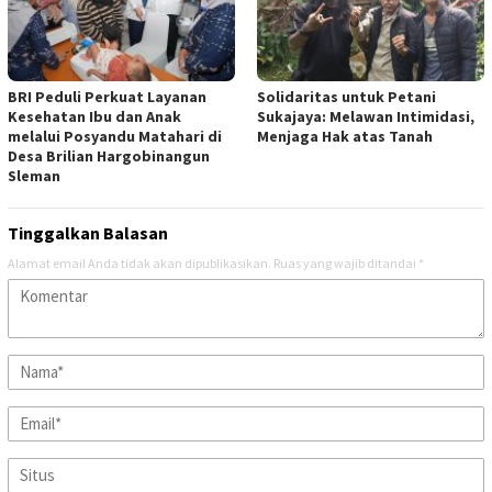
BRI Peduli Perkuat Layanan
Solidaritas untuk Petani
Kesehatan Ibu dan Anak
Sukajaya: Melawan Intimidasi,
melalui Posyandu Matahari di
Menjaga Hak atas Tanah
Desa Brilian Hargobinangun
Sleman
Tinggalkan Balasan
Alamat email Anda tidak akan dipublikasikan.
Ruas yang wajib ditandai
*