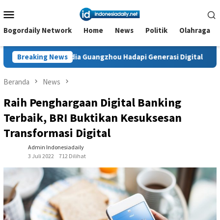
Loncat
Menu
ke
Mobile
konten
Bogordaily Network
Home
News
Politik
Olahraga
dia Guangzhou Hadapi Generasi Digital
Breaking News
Dianugerahi Angg
Beranda
News
Raih Penghargaan Digital Banking
Terbaik, BRI Buktikan Kesuksesan
Transformasi Digital
Admin Indonesiadaily
3 Juli 2022
712 Dilihat