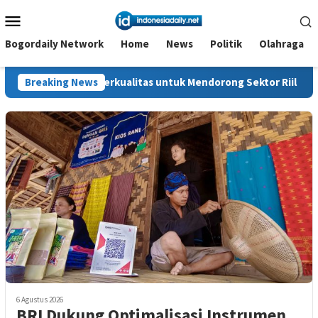
Loncat
Menu
ke
Mobile
konten
Bogordaily Network
Home
News
Politik
Olahraga
erkualitas untuk Mendorong Sektor Riil
Breaking News
UNNES dan Polite
6 Agustus 2026
BRI Dukung Optimalisasi Instrumen