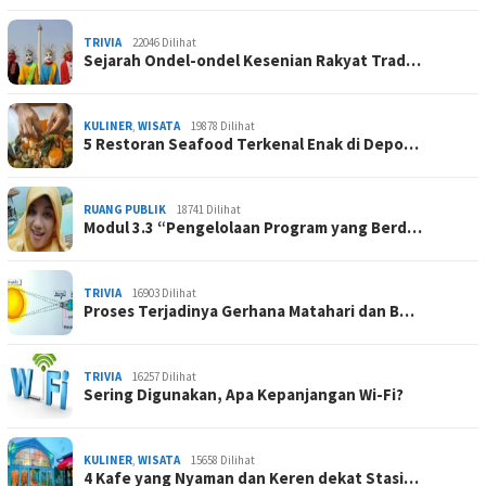
TRIVIA
22046 Dilihat
Sejarah Ondel-ondel Kesenian Rakyat Trad…
KULINER
,
WISATA
19878 Dilihat
5 Restoran Seafood Terkenal Enak di Depo…
RUANG PUBLIK
18741 Dilihat
Modul 3.3 “Pengelolaan Program yang Berd…
TRIVIA
16903 Dilihat
Proses Terjadinya Gerhana Matahari dan B…
TRIVIA
16257 Dilihat
Sering Digunakan, Apa Kepanjangan Wi-Fi?
KULINER
,
WISATA
15658 Dilihat
4 Kafe yang Nyaman dan Keren dekat Stasi…