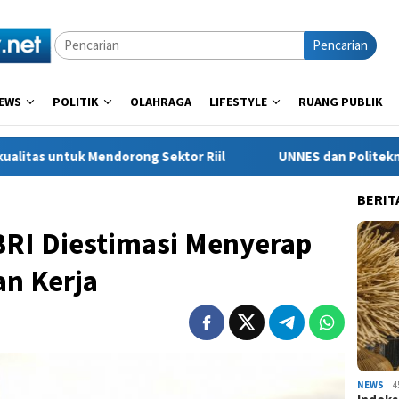
Pencarian
EWS
POLITIK
OLAHRAGA
LIFESTYLE
RUANG PUBLIK
g Sektor Riil
UNNES dan Politeknik Negeri Cilacap Tingk
BERIT
BRI Diestimasi Menyerap
an Kerja
NEWS
4