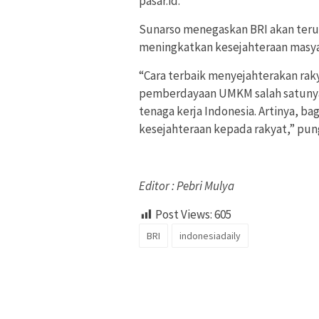
pasar.id.
Sunarso menegaskan BRI akan te
meningkatkan kesejahteraan masya
“Cara terbaik menyejahterakan rak
pemberdayaan UMKM salah satunya
tenaga kerja Indonesia. Artinya, b
kesejahteraan kepada rakyat,” pun
Editor : Pebri Mulya
Post Views:
605
BRI
indonesiadaily