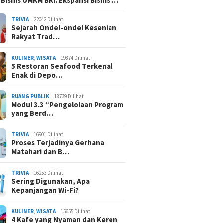
 Bisnis UMKM BRI: Ekspansi Bisnis …
TRIVIA
22042 Dilihat
Sejarah Ondel-ondel Kesenian
Rakyat Trad…
KULINER
,
WISATA
19874 Dilihat
5 Restoran Seafood Terkenal
Enak di Depo…
RUANG PUBLIK
18739 Dilihat
Modul 3.3 “Pengelolaan Program
yang Berd…
TRIVIA
16901 Dilihat
Proses Terjadinya Gerhana
Matahari dan B…
TRIVIA
16253 Dilihat
Sering Digunakan, Apa
Kepanjangan Wi-Fi?
KULINER
,
WISATA
15655 Dilihat
4 Kafe yang Nyaman dan Keren