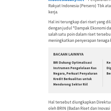
Rakyat Indonesia (Persero) Tbk ata
kerja.
Hal ini terungkap dari riset yang d
dengan judul “Dampak Ekonomi dan
salah satu poin dalam riset ters
meningkatkan penyerapan tenaga ke
BACAAN LAINNYA
BRI Dukung Optimalisasi
Ke
Instrumen Pengelolaan Kas
Di
Negara, Perkuat Penyaluran
Be
Kredit Berkualitas untuk
Mendorong Sektor Riil
Hal tersebut diungkapkan Direktur
oleh BRIN (Badan Riset dan Inovas