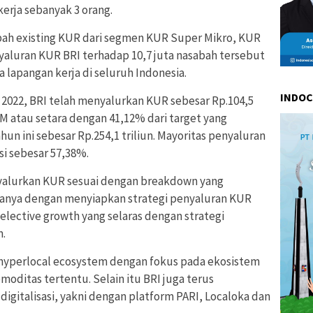
rja sebanyak 3 orang.
sabah existing KUR dari segmen KUR Super Mikro, KUR
yaluran KUR BRI terhadap 10,7 juta nasabah tersebut
 lapangan kerja di seluruh Indonesia.
INDO
 2022, BRI telah menyalurkan KUR sebesar Rp.104,5
M atau setara dengan 41,12% dari target yang
un ini sebesar Rp.254,1 triliun. Mayoritas penyaluran
i sebesar 57,38%.
nyalurkan KUR sesuai dengan breakdown yang
ranya dengan menyiapkan strategi penyaluran KUR
selective growth yang selaras dengan strategi
m.
 hyperlocal ecosystem dengan fokus pada ekosistem
oditas tertentu. Selain itu BRI juga terus
gitalisasi, yakni dengan platform PARI, Localoka dan