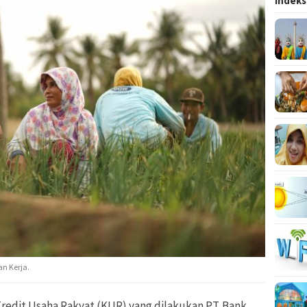
Indeks
n Kerja.
redit Usaha Rakyat (KUR) yang dilakukan PT. Bank