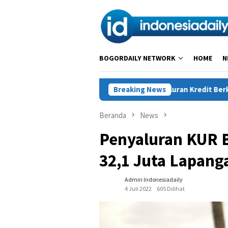
Loncat
ke
konten
BOGORDAILY NETWORK
HOME
N
s Negara, Perkuat Penyaluran Kredit Berkualitas untuk Mendoron
Breaking News
Beranda
News
Penyaluran KUR 
32,1 Juta Lapang
Admin Indonesiadaily
4 Juli 2022
605 Dilihat