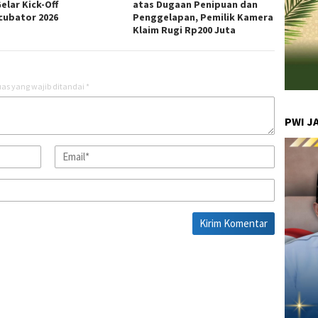
elar Kick-Off
atas Dugaan Penipuan dan
cubator 2026
Penggelapan, Pemilik Kamera
Klaim Rugi Rp200 Juta
as yang wajib ditandai
*
PWI J