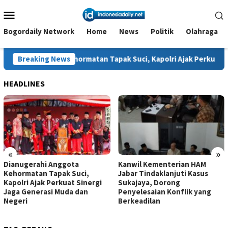
Loncat
Menu
ke
Mobile
konten
Bogordaily Network
Home
News
Politik
Olahraga
a Kehormatan Tapak Suci, Kapolri Ajak Perkuat Sinergi Jaga Gen
Breaking News
HEADLINES
«
»
Dianugerahi Anggota
Kanwil Kementerian HAM
Kehormatan Tapak Suci,
Jabar Tindaklanjuti Kasus
Kapolri Ajak Perkuat Sinergi
Sukajaya, Dorong
Jaga Generasi Muda dan
Penyelesaian Konflik yang
Negeri
Berkeadilan