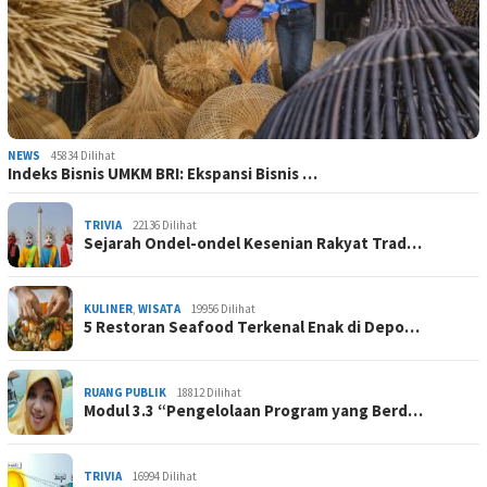
NEWS
45834 Dilihat
Indeks Bisnis UMKM BRI: Ekspansi Bisnis …
TRIVIA
22136 Dilihat
Sejarah Ondel-ondel Kesenian Rakyat Trad…
KULINER
,
WISATA
19956 Dilihat
5 Restoran Seafood Terkenal Enak di Depo…
RUANG PUBLIK
18812 Dilihat
Modul 3.3 “Pengelolaan Program yang Berd…
TRIVIA
16994 Dilihat