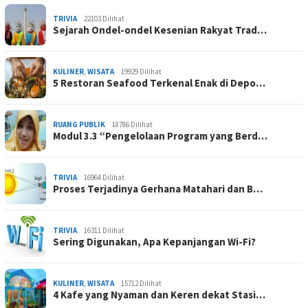
TRIVIA
22103 Dilihat
Sejarah Ondel-ondel Kesenian Rakyat Trad…
KULINER
,
WISATA
19929 Dilihat
5 Restoran Seafood Terkenal Enak di Depo…
RUANG PUBLIK
18786 Dilihat
Modul 3.3 “Pengelolaan Program yang Berd…
TRIVIA
16964 Dilihat
Proses Terjadinya Gerhana Matahari dan B…
TRIVIA
16311 Dilihat
Sering Digunakan, Apa Kepanjangan Wi-Fi?
KULINER
,
WISATA
15712 Dilihat
4 Kafe yang Nyaman dan Keren dekat Stasi…