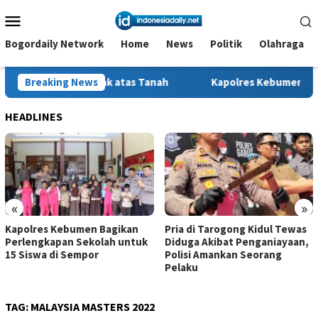
Loncat
Menu
ke
Mobile
konten
Bogordaily Network
Home
News
Politik
Olahraga
njaga Hak atas Tanah
Breaking News
Kapolres Kebumen Bagikan Perlengk
HEADLINES
«
»
Kapolres Kebumen Bagikan
Pria di Tarogong Kidul Tewas
Perlengkapan Sekolah untuk
Diduga Akibat Penganiayaan,
15 Siswa di Sempor
Polisi Amankan Seorang
Pelaku
TAG:
MALAYSIA MASTERS 2022