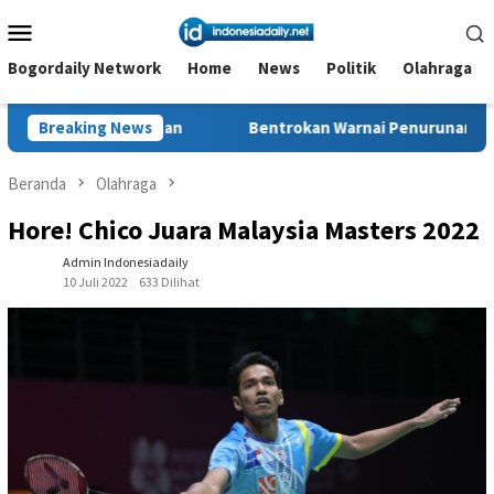
Loncat
Menu
ke
Mobile
konten
Bogordaily Network
Home
News
Politik
Olahraga
kaan
Breaking News
Bentrokan Warnai Penurunan Alat Berat di Desa Suka
Beranda
Olahraga
Hore! Chico Juara Malaysia Masters 2022
Admin Indonesiadaily
10 Juli 2022
633 Dilihat