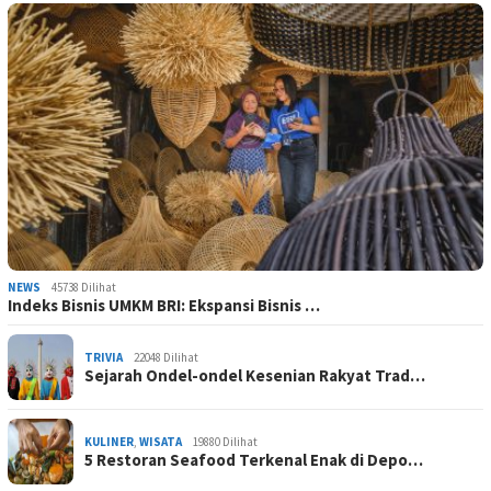
NEWS
45738 Dilihat
Indeks Bisnis UMKM BRI: Ekspansi Bisnis …
TRIVIA
22048 Dilihat
Sejarah Ondel-ondel Kesenian Rakyat Trad…
KULINER
,
WISATA
19880 Dilihat
5 Restoran Seafood Terkenal Enak di Depo…