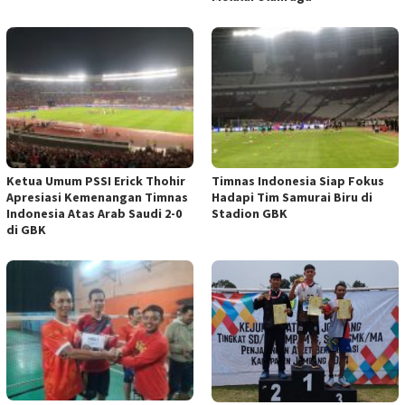
Ketua Umum PSSI Erick Thohir
Timnas Indonesia Siap Fokus
Apresiasi Kemenangan Timnas
Hadapi Tim Samurai Biru di
Indonesia Atas Arab Saudi 2-0
Stadion GBK
di GBK