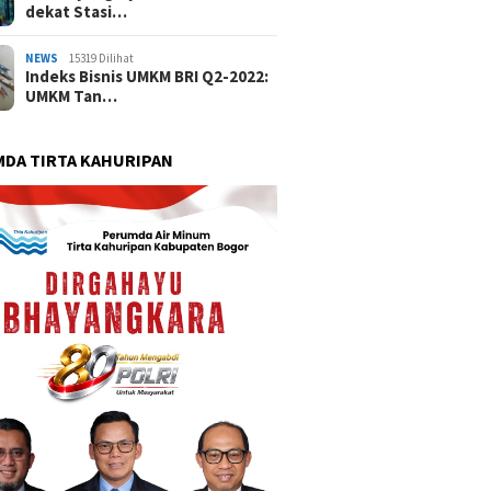
dekat Stasi…
NEWS
15319 Dilihat
Indeks Bisnis UMKM BRI Q2-2022:
UMKM Tan…
DA TIRTA KAHURIPAN