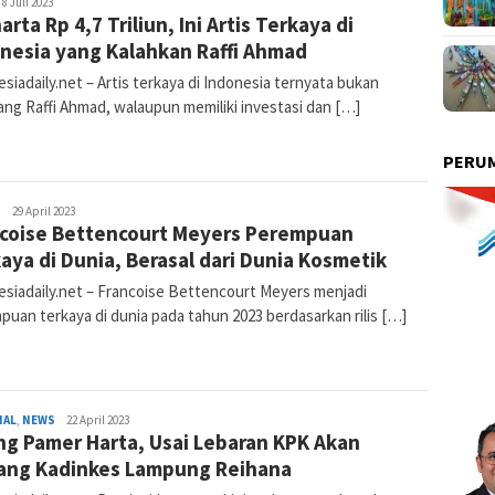
dmin
8 Juli 2023
arta Rp 4,7 Triliun, Ini Artis Terkaya di
ndonesiadaily
nesia yang Kalahkan Raffi Ahmad
siadaily.net – Artis terkaya di Indonesia ternyata bukan
ang Raffi Ahmad, walaupun memiliki investasi dan […]
PERUM
H
Admin
29 April 2023
coise Bettencourt Meyers Perempuan
Indonesiadaily
aya di Dunia, Berasal dari Dunia Kosmetik
esiadaily.net – Francoise Bettencourt Meyers menjadi
puan terkaya di dunia pada tahun 2023 berdasarkan rilis […]
NAL
,
NEWS
Admin
22 April 2023
ng Pamer Harta, Usai Lebaran KPK Akan
Indonesiadaily
ang Kadinkes Lampung Reihana