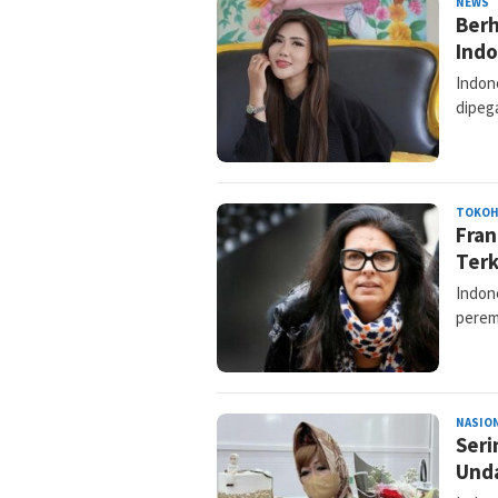
NEWS
A
Berh
I
Indo
Indone
dipeg
TOKO
Fran
Terk
Indon
perem
NASIO
Seri
Und