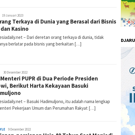
Admin
19 Januari 2023
rang Terkaya di Dunia yang Berasal dari Bisnis
Indonesiadaily
 dan Kasino
siadaily.net – Dari deretan orang terkaya di dunia, tidak
DJAR
nya berlatar pada bisnis yang berkaitan […]
H
Admin
30 Desember 2022
 Menteri PUPR di Dua Periode Presiden
Indonesiadaily
wi, Berikut Harta Kekayaan Basuki
imuljono
siadaily.net – Basuki Hadimuljono, itu adalah nama lengkap
Menteri Pekerjaan Umum dan Perumahan Rakyat […]
YLE
Admin
9 Desember 2022
Indonesiadaily