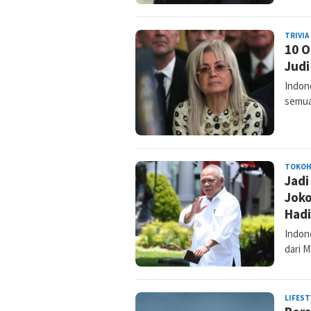
TRIVIA
10 O
Judi
Indone
semua
TOKO
Jadi
Joko
Had
Indone
dari 
LIFEST