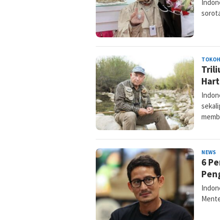
Indon
sorota
TOKO
Tril
Har
Indone
sekal
memb
NEWS
A
6 Pe
I
Pen
Indone
Mente