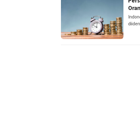
Pers
Ora
Indone
diiden