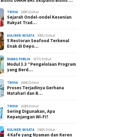
 Bisnis UMKM BRI: Ekspansi Bisnis …
TRIVIA
22083 Dilihat
Sejarah Ondel-ondel Kesenian
Rakyat Trad…
KULINER
,
WISATA
19911 Dilihat
5 Restoran Seafood Terkenal
Enak di Depo…
RUANG PUBLIK
18771 Dilihat
Modul 3.3 “Pengelolaan Program
yang Berd…
TRIVIA
16942 Dilihat
Proses Terjadinya Gerhana
Matahari dan B…
TRIVIA
16289 Dilihat
Sering Digunakan, Apa
Kepanjangan Wi-Fi?
KULINER
,
WISATA
15691 Dilihat
4 Kafe yang Nyaman dan Keren