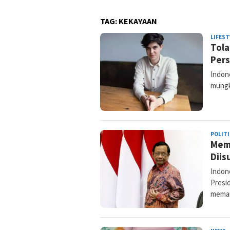
TAG:
KEKAYAAN
LIFEST
Tola
Pers
Indon
mungk
POLITI
Memi
Diis
Indon
Presid
meman