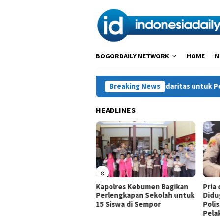
Loncat
ke
konten
BOGORDAILY NETWORK
HOME
N
Solidaritas untuk Petani Sukajaya: Me
Breaking News
HEADLINES
«
idaritas untuk Petani
Kapolres Kebumen Bagikan
Pria
ajaya: Melawan
Perlengkapan Sekolah untuk
Didu
imidasi, Menjaga Hak atas
15 Siswa di Sempor
Poli
nah
Pela