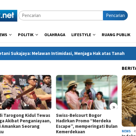
Pencarian
EWS
POLITIK
OLAHRAGA
LIFESTYLE
RUANG PUBLIK
lawan Intimidasi, Menjaga Hak atas Tanah
Kapolres Kebum
BERIT
»
 di Tarogong Kidul Tewas
Swiss-Belcourt Bogor
Bentr
ga Akibat Penganiayaan,
Hadirkan Promo “Merdeka
Penuru
si Amankan Seorang
Escape”, memperingati Bulan
Sukaja
ku
Kemerdekaan
Dilapo
NEWS
4