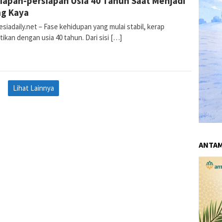
iapan-persiapan Usia 40 Tahun Saat Menjadi
ng Kaya
siadaily.net – Fase kehidupan yang mulai stabil, kerap
tikan dengan usia 40 tahun. Dari sisi […]
Lihat Lainnya
ANTA