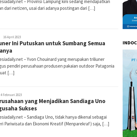
esiadaily.net – Provinsi Lampung kini sedang mendapatkan
n dari netizen, usai dari adanya postingan dari […]
H
Admin
16 April 2023
iuner Ini Putuskan untuk Sumbang Semua
INDO
Indonesiadaily
tanya
siadaily.net – Yvon Chouinard yang merupakan triliuner
igus pendiri perusahaan produsen pakaian outdoor Patagonia
uat […]
dmin
4 Februari 2023
rusahaan yang Menjadikan Sandiaga Uno
ndonesiadaily
gusaha Sukses
siadaily.net – Sandiaga Uno, tidak hanya dikenal sebagai
ri Pariwisata dan Ekonomi Kreatif (Menparekraf) saja, […]