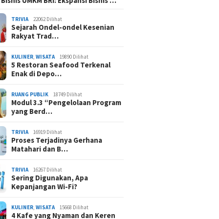
 Bisnis UMKM BRI: Ekspansi Bisnis …
dan Kebisingan
TRIVIA
22062 Dilihat
Sejarah Ondel-ondel Kesenian
Rakyat Trad…
KULINER
,
WISATA
19890 Dilihat
5 Restoran Seafood Terkenal
Enak di Depo…
RUANG PUBLIK
18749 Dilihat
Modul 3.3 “Pengelolaan Program
yang Berd…
TRIVIA
16919 Dilihat
Proses Terjadinya Gerhana
Matahari dan B…
TRIVIA
16267 Dilihat
Sering Digunakan, Apa
Kepanjangan Wi-Fi?
KULINER
,
WISATA
15668 Dilihat
4 Kafe yang Nyaman dan Keren