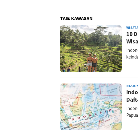
TAG:
KAWASAN
WISAT
10 D
Wisa
Indone
keind
NASIO
Indo
Daft
Indone
Papua.