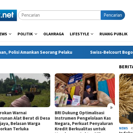
Pencarian
EWS
POLITIK
OLAHRAGA
LIFESTYLE
RUANG PUBLIK
 Seorang Pelaku
Swiss-Belcourt Bogor Hadirkan Promo 
BERIT
»
rokan Warnai
BRI Dukung Optimalisasi
UNNES 
runan Alat Berat di Desa
Instrumen Pengelolaan Kas
Cilaca
jaya, Belasan Warga
Negara, Perkuat Penyaluran
Produk
porkan Terluka
Kredit Berkualitas untuk
melalu
NEWS
4