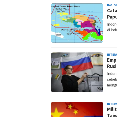
NASIO
Cata
Papu
Indone
di Ind
INTER
Empa
Rusi
Indon
sebel
meng
INTER
Mili
Tai