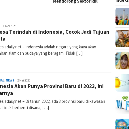
Indeks
Mendorong Sektor Riil
Emisi 
A
Admin
8 Mei 2023
esa Terindah di Indonesia, Cocok Jadi Tujuan
Indonesiadaily
ta
siadaily.net – Indonesia adalah negara yang kaya akan
ahan alam dan budaya yang beragam. Tidak […]
NAL
,
NEWS
Admin
2 Mei 2023
nesia Akan Punya Provinsi Baru di 2023, Ini
Indonesiadaily
arnya
siadaily.net – Di tahun 2022, ada 3 provinsi baru di kawasan
 Tidak berhenti disana, […]