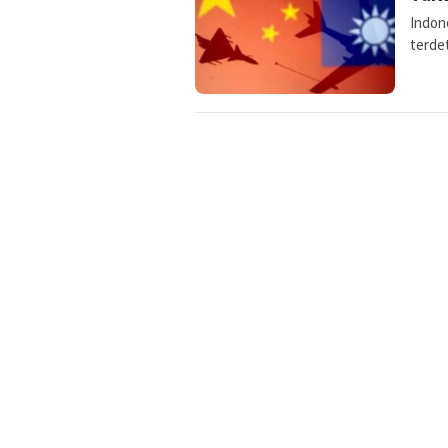
Indone
terde