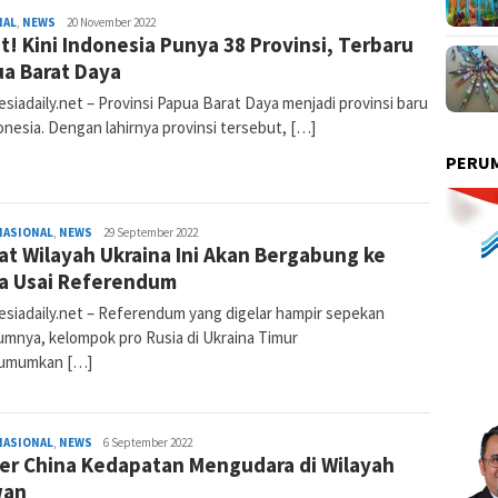
NAL
,
NEWS
Admin
20 November 2022
t! Kini Indonesia Punya 38 Provinsi, Terbaru
Indonesiadaily
a Barat Daya
siadaily.net – Provinsi Papua Barat Daya menjadi provinsi baru
onesia. Dengan lahirnya provinsi tersebut, […]
PERUM
NASIONAL
,
NEWS
Admin
29 September 2022
t Wilayah Ukraina Ini Akan Bergabung ke
Indonesiadaily
a Usai Referendum
esiadaily.net – Referendum yang digelar hampir sepekan
umnya, kelompok pro Rusia di Ukraina Timur
umumkan […]
NASIONAL
,
NEWS
Admin
6 September 2022
ter China Kedapatan Mengudara di Wilayah
Indonesiadaily
wan