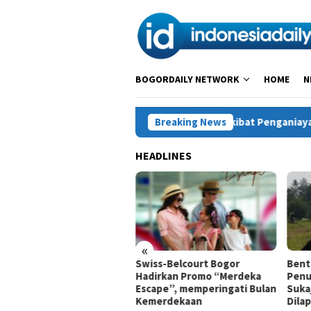
Loncat
ke
konten
BOGORDAILY NETWORK
HOME
N
arogong Kidul Tewas Diduga Akibat Penganiayaan, Polisi Amankan
Breaking News
HEADLINES
«
a di Tarogong Kidul Tewas
Swiss-Belcourt Bogor
Bent
uga Akibat Penganiayaan,
Hadirkan Promo “Merdeka
Penu
isi Amankan Seorang
Escape”, memperingati Bulan
Suka
laku
Kemerdekaan
Dila