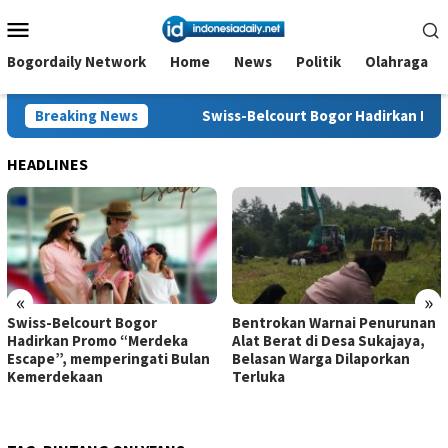
Loncat
Menu
ke
Mobile
konten
Bogordaily Network
Home
News
Politik
Olahraga
Pelaku
Breaking News
Swiss-Belcourt Bogor Hadirkan Promo “Merdeka 
HEADLINES
«
»
Swiss-Belcourt Bogor
Bentrokan Warnai Penurunan
Hadirkan Promo “Merdeka
Alat Berat di Desa Sukajaya,
Escape”, memperingati Bulan
Belasan Warga Dilaporkan
Kemerdekaan
Terluka