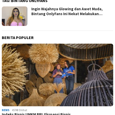
TAG:
BINTANG ONLYFANS
Ingin Wajahnya Glowing dan Awet Muda,
Bintang OnlyFans Ini Nekat Melakukan…
BERITA POPULER
NEWS
45748 Dilihat
Indeks Bisnis UMKM BRI: Ekspansi Bisnis …