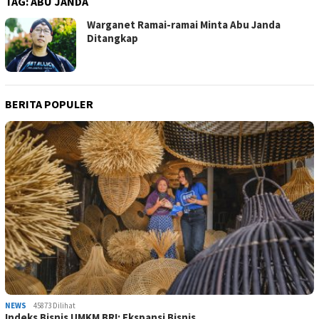
TAG:
ABU JANDA
Warganet Ramai-ramai Minta Abu Janda
Ditangkap
BERITA POPULER
NEWS
45873 Dilihat
Indeks Bisnis UMKM BRI: Ekspansi Bisnis …