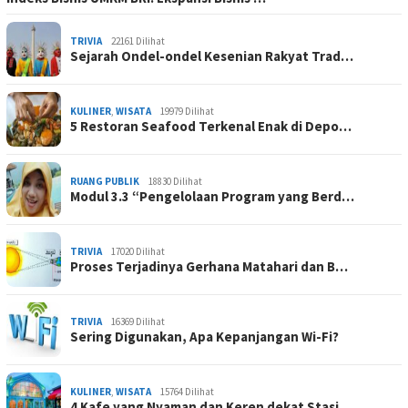
TRIVIA
22161 Dilihat
Sejarah Ondel-ondel Kesenian Rakyat Trad…
KULINER
,
WISATA
19979 Dilihat
5 Restoran Seafood Terkenal Enak di Depo…
RUANG PUBLIK
18830 Dilihat
Modul 3.3 “Pengelolaan Program yang Berd…
TRIVIA
17020 Dilihat
Proses Terjadinya Gerhana Matahari dan B…
TRIVIA
16369 Dilihat
Sering Digunakan, Apa Kepanjangan Wi-Fi?
KULINER
,
WISATA
15764 Dilihat
4 Kafe yang Nyaman dan Keren dekat Stasi…