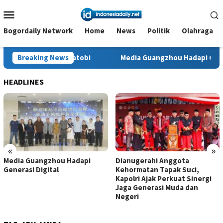
Loncat
Menu
ke
Mobile
konten
Bogordaily Network
Home
News
Politik
Olahraga
kat Wakatobi
Breaking News
Media Guangzhou Hadapi Generasi Digital
HEADLINES
«
»
Media Guangzhou Hadapi
Dianugerahi Anggota
Generasi Digital
Kehormatan Tapak Suci,
Kapolri Ajak Perkuat Sinergi
Jaga Generasi Muda dan
Negeri