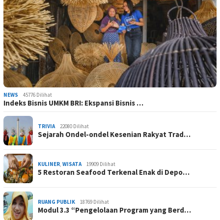
NEWS
45776 Dilihat
Indeks Bisnis UMKM BRI: Ekspansi Bisnis …
TRIVIA
22080 Dilihat
Sejarah Ondel-ondel Kesenian Rakyat Trad…
KULINER
,
WISATA
19909 Dilihat
5 Restoran Seafood Terkenal Enak di Depo…
RUANG PUBLIK
18769 Dilihat
Modul 3.3 “Pengelolaan Program yang Berd…