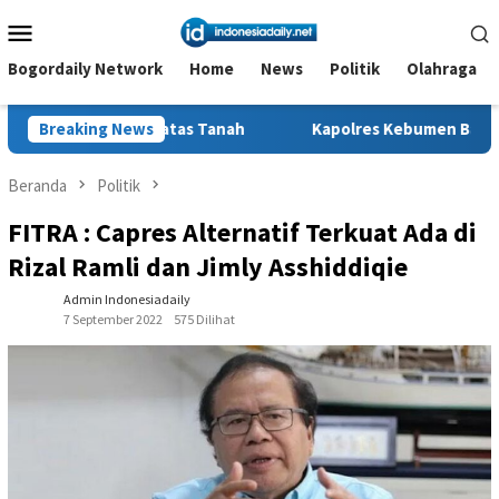
Loncat
Menu
ke
Mobile
konten
Bogordaily Network
Home
News
Politik
Olahraga
k atas Tanah
Breaking News
Kapolres Kebumen Bagikan Perlengkapan Se
Beranda
Politik
FITRA : Capres Alternatif Terkuat Ada di
Rizal Ramli dan Jimly Asshiddiqie
Admin Indonesiadaily
7 September 2022
575 Dilihat