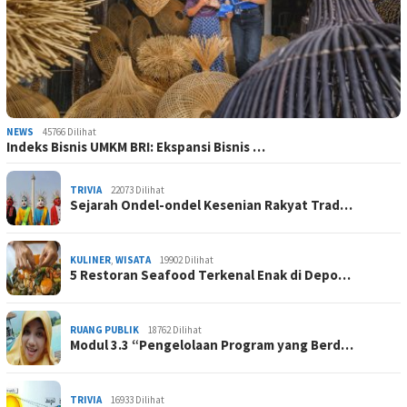
NEWS
45766 Dilihat
Indeks Bisnis UMKM BRI: Ekspansi Bisnis …
TRIVIA
22073 Dilihat
Sejarah Ondel-ondel Kesenian Rakyat Trad…
KULINER
,
WISATA
19902 Dilihat
5 Restoran Seafood Terkenal Enak di Depo…
RUANG PUBLIK
18762 Dilihat
Modul 3.3 “Pengelolaan Program yang Berd…
TRIVIA
16933 Dilihat