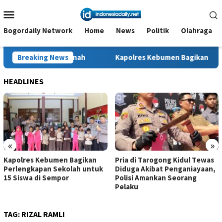
Loncat
Menu
ke
Mobile
konten
Bogordaily Network
Home
News
Politik
Olahraga
atas Tanah
Breaking News
Kapolres Kebumen Bagikan Perlengkapan Seko
HEADLINES
«
»
Kapolres Kebumen Bagikan
Pria di Tarogong Kidul Tewas
Perlengkapan Sekolah untuk
Diduga Akibat Penganiayaan,
15 Siswa di Sempor
Polisi Amankan Seorang
Pelaku
TAG:
RIZAL RAMLI