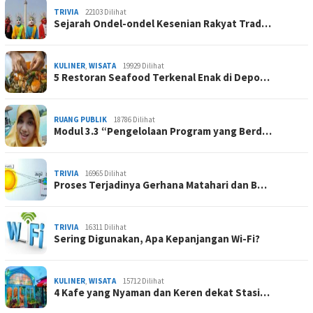
TRIVIA
22103 Dilihat
Sejarah Ondel-ondel Kesenian Rakyat Trad…
KULINER
,
WISATA
19929 Dilihat
5 Restoran Seafood Terkenal Enak di Depo…
RUANG PUBLIK
18786 Dilihat
Modul 3.3 “Pengelolaan Program yang Berd…
TRIVIA
16965 Dilihat
Proses Terjadinya Gerhana Matahari dan B…
TRIVIA
16311 Dilihat
Sering Digunakan, Apa Kepanjangan Wi-Fi?
KULINER
,
WISATA
15712 Dilihat
4 Kafe yang Nyaman dan Keren dekat Stasi…