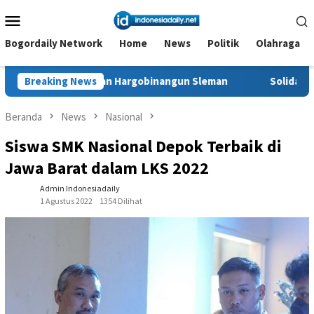
Loncat
Menu
ke
Mobile
konten
Bogordaily Network
Home
News
Politik
Olahraga
a Brilian Hargobinangun Sleman
Breaking News
Solidaritas untuk Petani
Beranda
News
Nasional
Siswa SMK Nasional Depok Terbaik di
Jawa Barat dalam LKS 2022
Admin Indonesiadaily
1 Agustus 2022
1354 Dilihat