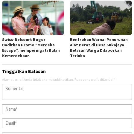
Swiss-Belcourt Bogor
Bentrokan Warnai Penurunan
Hadirkan Promo “Merdeka
Alat Berat di Desa Sukajaya,
Escape”, memperingati Bulan
Belasan Warga Dilaporkan
Kemerdekaan
Terluka
Tinggalkan Balasan
Alamat email Anda tidak akan dipublikasikan.
Ruas yang wajib ditandai
*