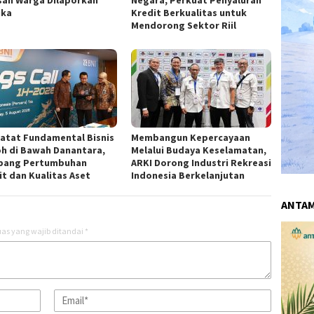
san Warga Dilaporkan
Negara, Perkuat Penyaluran
uka
Kredit Berkualitas untuk
Mendorong Sektor Riil
Catat Fundamental Bisnis
Membangun Kepercayaan
h di Bawah Danantara,
Melalui Budaya Keselamatan,
pang Pertumbuhan
ARKI Dorong Industri Rekreasi
it dan Kualitas Aset
Indonesia Berkelanjutan
ANTA
as yang wajib ditandai
*