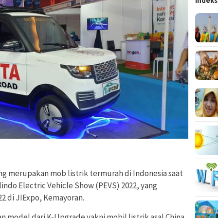
Indeks
ng merupakan mob listrik termurah di Indonesia saat
lindo Electric Vehicle Show (PEVS) 2022, yang
22 di JIExpo, Kemayoran.
an model dari K-Upgrade yakni mobil listrik asal China.