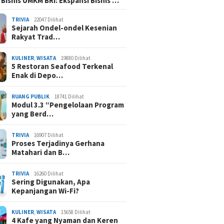
 Bisnis UMKM BRI: Ekspansi Bisnis …
TRIVIA
22047 Dilihat
Sejarah Ondel-ondel Kesenian
Rakyat Trad…
KULINER
,
WISATA
19880 Dilihat
5 Restoran Seafood Terkenal
Enak di Depo…
RUANG PUBLIK
18741 Dilihat
Modul 3.3 “Pengelolaan Program
yang Berd…
TRIVIA
16907 Dilihat
Proses Terjadinya Gerhana
Matahari dan B…
TRIVIA
16260 Dilihat
Sering Digunakan, Apa
Kepanjangan Wi-Fi?
KULINER
,
WISATA
15658 Dilihat
4 Kafe yang Nyaman dan Keren