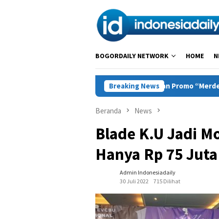
Loncat
ke
konten
BOGORDAILY NETWORK
HOME
N
wiss-Belcourt Bogor Hadirkan Promo “Merdeka Escape”, memper
Breaking News
Beranda
News
Blade K.U Jadi Mo
Hanya Rp 75 Juta
Admin Indonesiadaily
30 Juli 2022
715 Dilihat