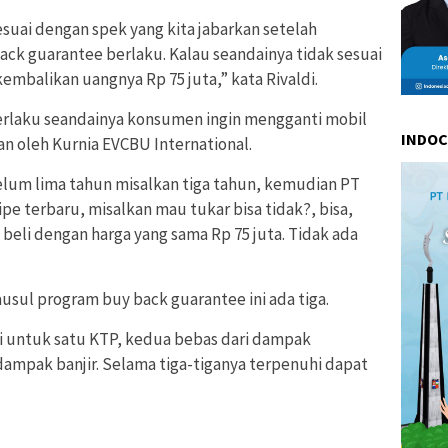
esuai dengan spek yang kita jabarkan setelah
ack guarantee berlaku. Kalau seandainya tidak sesuai
kembalikan uangnya Rp 75 juta,” kata Rivaldi.
 berlaku seandainya konsumen ingin mengganti mobil
INDO
n oleh Kurnia EVCBU International.
elum lima tahun misalkan tiga tahun, kemudian PT
e terbaru, misalkan mau tukar bisa tidak?, bisa,
ita beli dengan harga yang sama Rp 75 juta. Tidak ada
ausul program buy back guarantee ini ada tiga.
i untuk satu KTP, kedua bebas dari dampak
dampak banjir. Selama tiga-tiganya terpenuhi dapat