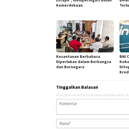
Escape”, memperingati Bulan
Bela
Kemerdekaan
Terl
Kesantunan Berbahasa
BNI 
Diperlukan dalam Berbangsa
Koko
dan Bernegara
Dito
Kred
Tinggalkan Balasan
Alamat email Anda tidak akan dipublikasikan.
Ru