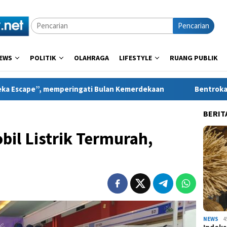
Pencarian
EWS
POLITIK
OLAHRAGA
LIFESTYLE
RUANG PUBLIK
ingati Bulan Kemerdekaan
Bentrokan Warnai Penurunan A
BERIT
bil Listrik Termurah,
NEWS
4