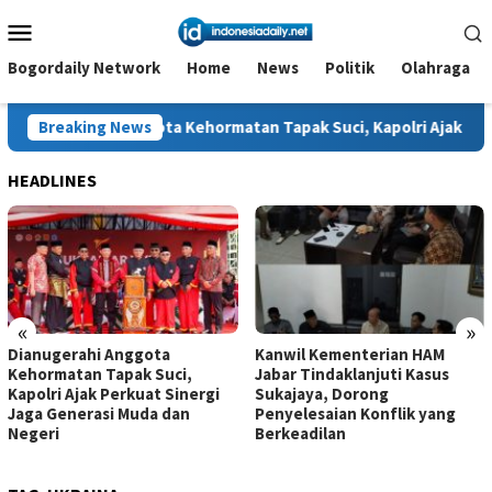
Loncat
Menu
ke
Mobile
konten
Bogordaily Network
Home
News
Politik
Olahraga
nggota Kehormatan Tapak Suci, Kapolri Ajak Perkuat Sinergi Jag
Breaking News
HEADLINES
«
»
Dianugerahi Anggota
Kanwil Kementerian HAM
Kehormatan Tapak Suci,
Jabar Tindaklanjuti Kasus
Kapolri Ajak Perkuat Sinergi
Sukajaya, Dorong
Jaga Generasi Muda dan
Penyelesaian Konflik yang
Negeri
Berkeadilan