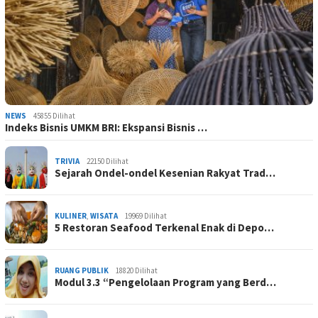
NEWS
45855 Dilihat
Indeks Bisnis UMKM BRI: Ekspansi Bisnis …
TRIVIA
22150 Dilihat
Sejarah Ondel-ondel Kesenian Rakyat Trad…
KULINER
,
WISATA
19969 Dilihat
5 Restoran Seafood Terkenal Enak di Depo…
RUANG PUBLIK
18820 Dilihat
Modul 3.3 “Pengelolaan Program yang Berd…