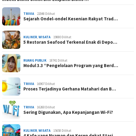
TRIVIA
22048 Dilihat
Sejarah Ondel-ondel Kesenian Rakyat Trad…
KULINER
,
WISATA
19880 Dilihat
5 Restoran Seafood Terkenal Enak di Depo…
RUANG PUBLIK
18741 Dilihat
Modul 3.3 “Pengelolaan Program yang Berd…
TRIVIA
16907 Dilihat
Proses Terjadinya Gerhana Matahari dan B…
TRIVIA
16260 Dilihat
Sering Digunakan, Apa Kepanjangan Wi-Fi?
KULINER
,
WISATA
15658 Dilihat
4 Kafe yang Nyaman dan Keren dekat Stasi…