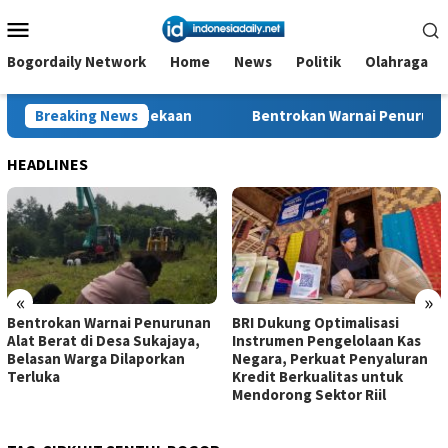
Loncat
Menu
ke
Mobile
konten
Bogordaily Network
Home
News
Politik
Olahraga
Kemerdekaan
Breaking News
Bentrokan Warnai Penurunan Alat Berat di D
HEADLINES
«
»
Bentrokan Warnai Penurunan
BRI Dukung Optimalisasi
Alat Berat di Desa Sukajaya,
Instrumen Pengelolaan Kas
Belasan Warga Dilaporkan
Negara, Perkuat Penyaluran
Terluka
Kredit Berkualitas untuk
Mendorong Sektor Riil