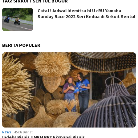
TAG:
SIRKUIT SENTUL BOGOR
Catat! Jadwal Idemitsu bLU cRU Yamaha
Sunday Race 2022 Seri Kedua di Sirkuit Sentul
BERITA POPULER
NEWS
45737 Dilihat
Indeks Bisnis UMKM BRI: Ekspansi Bisnis …