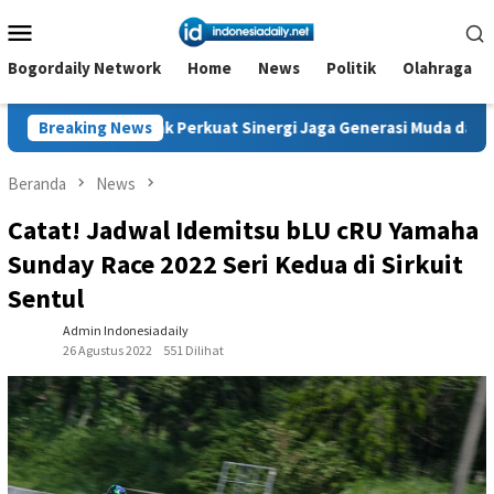
Loncat
Menu
ke
Mobile
konten
Bogordaily Network
Home
News
Politik
Olahraga
k Perkuat Sinergi Jaga Generasi Muda dan Negeri
Breaking News
Kanwil 
Beranda
News
Catat! Jadwal Idemitsu bLU cRU Yamaha
Sunday Race 2022 Seri Kedua di Sirkuit
Sentul
Admin Indonesiadaily
26 Agustus 2022
551 Dilihat