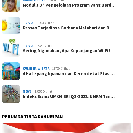
RUANG PUBLIK
18804 Dilihat
Modul 3.3 “Pengelolaan Program yang Berd…
TRIVIA
16983 Dilihat
Proses Terjadinya Gerhana Matahari dan B…
TRIVIA
16331 Dilihat
Sering Digunakan, Apa Kepanjangan Wi-Fi?
KULINER
,
WISATA
15729 Dilihat
4 Kafe yang Nyaman dan Keren dekat Stasi…
NEWS
15353 Dilihat
Indeks Bisnis UMKM BRI Q2-2022: UMKM Tan…
PERUMDA TIRTA KAHURIPAN