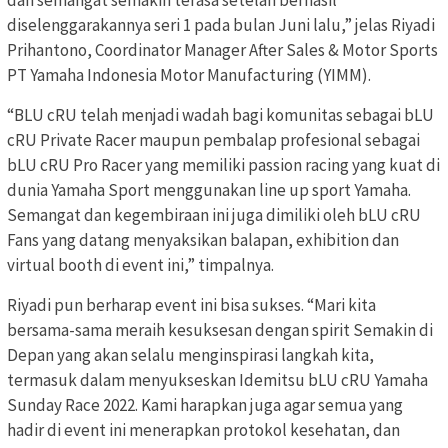
dan semangat semakin terasa setelah berhasil
diselenggarakannya seri 1 pada bulan Juni lalu,” jelas Riyadi
Prihantono, Coordinator Manager After Sales & Motor Sports
PT Yamaha Indonesia Motor Manufacturing (YIMM).
“BLU cRU telah menjadi wadah bagi komunitas sebagai bLU
cRU Private Racer maupun pembalap profesional sebagai
bLU cRU Pro Racer yang memiliki passion racing yang kuat di
dunia Yamaha Sport menggunakan line up sport Yamaha.
Semangat dan kegembiraan ini juga dimiliki oleh bLU cRU
Fans yang datang menyaksikan balapan, exhibition dan
virtual booth di event ini,” timpalnya.
Riyadi pun berharap event ini bisa sukses. “Mari kita
bersama-sama meraih kesuksesan dengan spirit Semakin di
Depan yang akan selalu menginspirasi langkah kita,
termasuk dalam menyukseskan Idemitsu bLU cRU Yamaha
Sunday Race 2022. Kami harapkan juga agar semua yang
hadir di event ini menerapkan protokol kesehatan, dan