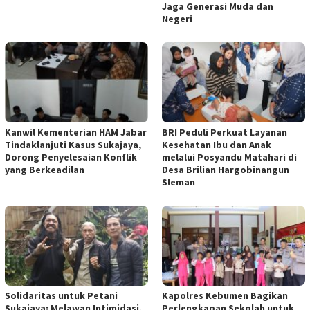
Jaga Generasi Muda dan
Negeri
Kanwil Kementerian HAM Jabar
BRI Peduli Perkuat Layanan
Tindaklanjuti Kasus Sukajaya,
Kesehatan Ibu dan Anak
Dorong Penyelesaian Konflik
melalui Posyandu Matahari di
yang Berkeadilan
Desa Brilian Hargobinangun
Sleman
Solidaritas untuk Petani
Kapolres Kebumen Bagikan
Sukajaya: Melawan Intimidasi,
Perlengkapan Sekolah untuk