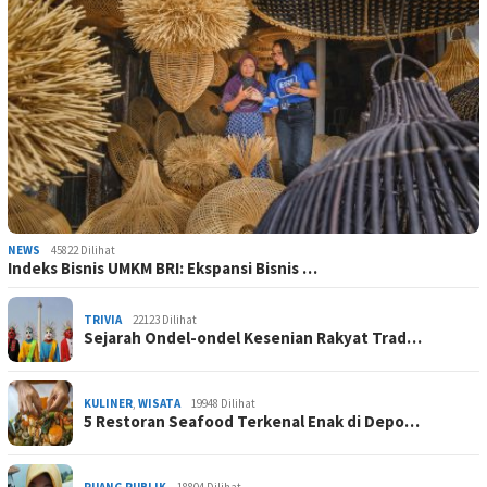
NEWS
45822 Dilihat
Indeks Bisnis UMKM BRI: Ekspansi Bisnis …
TRIVIA
22123 Dilihat
Sejarah Ondel-ondel Kesenian Rakyat Trad…
KULINER
,
WISATA
19948 Dilihat
5 Restoran Seafood Terkenal Enak di Depo…