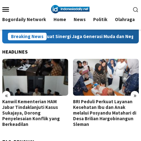
Loncat
Menu
ke
Mobile
konten
Bogordaily Network
Home
News
Politik
Olahraga
 Perkuat Sinergi Jaga Generasi Muda dan Negeri
Breaking News
Kanwil 
HEADLINES
«
»
Kanwil Kementerian HAM
BRI Peduli Perkuat Layanan
Jabar Tindaklanjuti Kasus
Kesehatan Ibu dan Anak
Sukajaya, Dorong
melalui Posyandu Matahari di
Penyelesaian Konflik yang
Desa Brilian Hargobinangun
Berkeadilan
Sleman