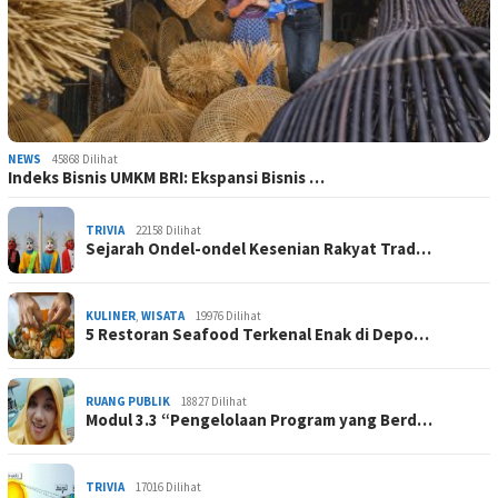
NEWS
45868 Dilihat
Indeks Bisnis UMKM BRI: Ekspansi Bisnis …
TRIVIA
22158 Dilihat
Sejarah Ondel-ondel Kesenian Rakyat Trad…
KULINER
,
WISATA
19976 Dilihat
5 Restoran Seafood Terkenal Enak di Depo…
RUANG PUBLIK
18827 Dilihat
Modul 3.3 “Pengelolaan Program yang Berd…
TRIVIA
17016 Dilihat