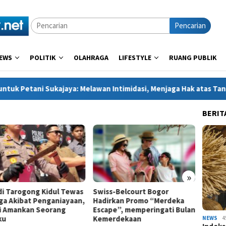
Pencarian
EWS
POLITIK
OLAHRAGA
LIFESTYLE
RUANG PUBLIK
ajaya: Melawan Intimidasi, Menjaga Hak atas Tanah
Kapol
BERIT
»
 di Tarogong Kidul Tewas
Swiss-Belcourt Bogor
Bentr
ga Akibat Penganiayaan,
Hadirkan Promo “Merdeka
Penuru
si Amankan Seorang
Escape”, memperingati Bulan
Sukaja
ku
Kemerdekaan
Dilapo
NEWS
4