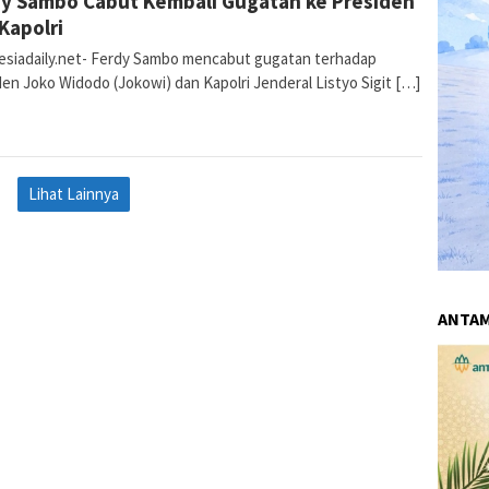
y Sambo Cabut Kembali Gugatan ke Presiden
Kapolri
esiadaily.net- Ferdy Sambo mencabut gugatan terhadap
en Joko Widodo (Jokowi) dan Kapolri Jenderal Listyo Sigit […]
Lihat Lainnya
ANTA