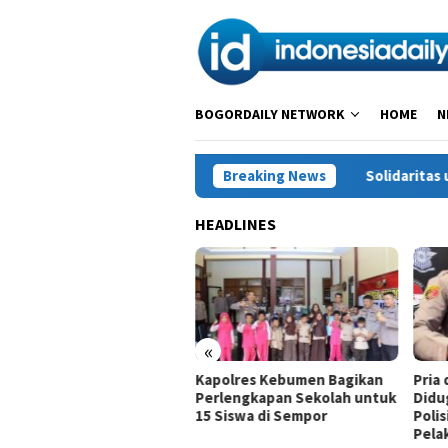
Loncat
ke
konten
BOGORDAILY NETWORK
HOME
N
Breaking News
Solidaritas untuk Petani Suk
HEADLINES
«
idaritas untuk Petani
Kapolres Kebumen Bagikan
Pria
ajaya: Melawan
Perlengkapan Sekolah untuk
Didu
imidasi, Menjaga Hak atas
15 Siswa di Sempor
Poli
nah
Pela