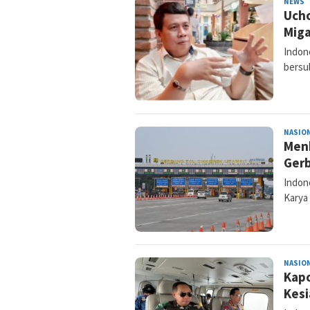
NEWS
D
Ucho
S
Mig
Indon
bersu
NASIO
Menh
Gerb
Indon
Karya 
NASIO
Kapo
Kesi