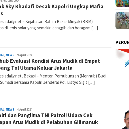
iki
6 Agustus 2024
k Sky Khadafi Desak Kapolri Ungkap Mafia
udrajat
as
esiadaily.net – Kejahatan Bahan Bakar Minyak (BBM)
bsidi jenis solar yang semakin canggih dan beragam […]
PERUM
NAL
,
NEWS
Diki
9 April 2024
ub Evaluasi Kondisi Arus Mudik di Empat
Sudrajat
ang Tol Utama Keluar Jakarta
esiadaily.net, Bekasi – Menteri Perhubungan (Menhub) Budi
Sumadi bersama Kapolri Jenderal Pol. Listyo Sigit […]
NAL
,
NEWS
Diki
4 April 2024
lri dan Panglima TNI Patroli Udara Cek
Sudrajat
apan Arus Mudik di Pelabuhan Gilimanuk