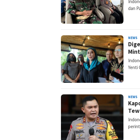
Indone
dan P
NEWS
N
Dige
K
Mint
Indon
Yenti 
NEWS
N
Kapo
K
Tew
Indone
perin