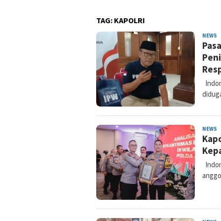
TAG:
KAPOLRI
NEWS
N
Pasa
K
Peni
Res
Indon
didug
NEWS
N
Kapo
K
Kep
Indone
anggo