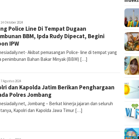
Indeks
ur
14 Oktober 2024
ng Police Line Di Tempat Dugaan
omalasari
mbunan BBM, Ipda Rudy Dipecat, Begini
pon IPW
esiadaily.net- Akibat pemasangan Police- line di tempat yang
a penimbunan Bahan Bakar Minyak (BBM) […]
ur
7 Agustus 2024
lri dan Kapolda Jatim Berikan Penghargaan
omalasari
ada Polres Jombang
siadaily.net, Jombang – Berkat kinerja jajaran dan seluruh
tanya, Kapolri dan Kapolda Jawa Timur […]