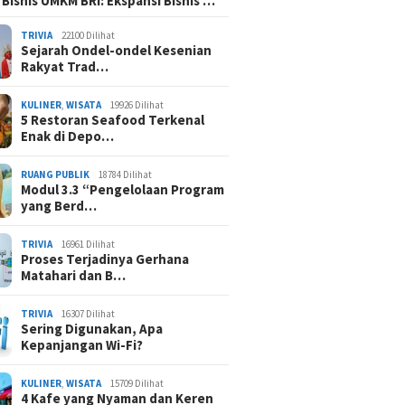
 Bisnis UMKM BRI: Ekspansi Bisnis …
TRIVIA
22100 Dilihat
Sejarah Ondel-ondel Kesenian
Rakyat Trad…
KULINER
,
WISATA
19926 Dilihat
5 Restoran Seafood Terkenal
Enak di Depo…
RUANG PUBLIK
18784 Dilihat
Modul 3.3 “Pengelolaan Program
yang Berd…
TRIVIA
16961 Dilihat
Proses Terjadinya Gerhana
Matahari dan B…
TRIVIA
16307 Dilihat
Sering Digunakan, Apa
Kepanjangan Wi-Fi?
KULINER
,
WISATA
15709 Dilihat
4 Kafe yang Nyaman dan Keren