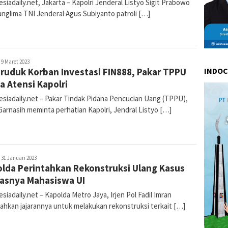
siadaily.net, Jakarta – Kapolri Jenderal Listyo Sigit Prabowo
anglima TNI Jenderal Agus Subiyanto patroli […]
ur
9 Maret 2023
ruduk Korban Investasi FIN888, Pakar TPPU
INDO
omalasari
a Atensi Kapolri
esiadaily.net – Pakar Tindak Pidana Pencucian Uang (TPPU),
Garnasih meminta perhatian Kapolri, Jendral Listyo […]
ur
31 Januari 2023
lda Perintahkan Rekonstruksi Ulang Kasus
omalasari
asnya Mahasiswa UI
siadaily.net – Kapolda Metro Jaya, Irjen Pol Fadil Imran
tahkan jajarannya untuk melakukan rekonstruksi terkait […]