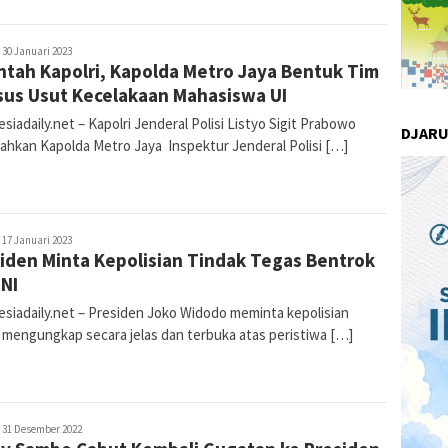
ur
30 Januari 2023
ntah Kapolri, Kapolda Metro Jaya Bentuk Tim
omalasari
us Usut Kecelakaan Mahasiswa UI
siadaily.net – Kapolri Jenderal Polisi Listyo Sigit Prabowo
DJAR
tahkan Kapolda Metro Jaya Inspektur Jenderal Polisi […]
ur
17 Januari 2023
iden Minta Kepolisian Tindak Tegas Bentrok
omalasari
NI
esiadaily.net – Presiden Joko Widodo meminta kepolisian
 mengungkap secara jelas dan terbuka atas peristiwa […]
ur
31 Desember 2022
omalasari