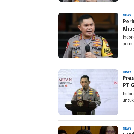
NEWS
N
Peri
K
Khus
Indone
perin
NEWS
N
Pres
K
PT G
Indon
untuk
NEWS
N
K