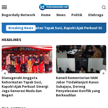
Loncat
Menu
ke
Mobile
konten
Bogordaily Network
Home
News
Politik
Olahraga
ormatan Tapak Suci, Kapolri Ajak Perkuat Sinergi Jaga Generas
Breaking News
HEADLINES
«
»
Dianugerahi Anggota
Kanwil Kementerian HAM
Kehormatan Tapak Suci,
Jabar Tindaklanjuti Kasus
Kapolri Ajak Perkuat Sinergi
Sukajaya, Dorong
Jaga Generasi Muda dan
Penyelesaian Konflik yang
Negeri
Berkeadilan