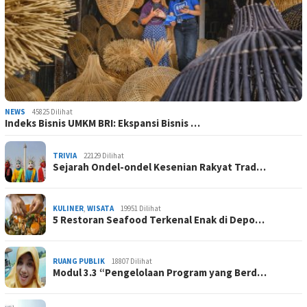
NEWS
45825 Dilihat
Indeks Bisnis UMKM BRI: Ekspansi Bisnis …
TRIVIA
22129 Dilihat
Sejarah Ondel-ondel Kesenian Rakyat Trad…
KULINER
,
WISATA
19951 Dilihat
5 Restoran Seafood Terkenal Enak di Depo…
RUANG PUBLIK
18807 Dilihat
Modul 3.3 “Pengelolaan Program yang Berd…