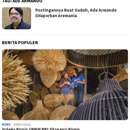
TAG:
ADE ARMANDO
Postingannya Buat Gaduh, Ade Armando
Dilaporkan Aremania
BERITA POPULER
NEWS
45905 Dilihat
Indeks Bisnis UMKM BRI: Ekspansi Bisnis …