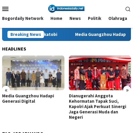
Loncat
Menu
ke
Mobile
konten
Bogordaily Network
Home
News
Politik
Olahraga
rakat Wakatobi
Breaking News
Media Guangzhou Hadapi Generasi Digital
HEADLINES
«
»
Media Guangzhou Hadapi
Dianugerahi Anggota
Generasi Digital
Kehormatan Tapak Suci,
Kapolri Ajak Perkuat Sinergi
Jaga Generasi Muda dan
Negeri