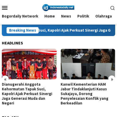
Loncat
Menu
ke
Mobile
konten
Bogordaily Network
Home
News
Politik
Olahraga
pak Suci, Kapolri Ajak Perkuat Sinergi Jaga Generasi Muda dan
Breaking News
HEADLINES
«
»
Dianugerahi Anggota
Kanwil Kementerian HAM
Kehormatan Tapak Suci,
Jabar Tindaklanjuti Kasus
Kapolri Ajak Perkuat Sinergi
Sukajaya, Dorong
Jaga Generasi Muda dan
Penyelesaian Konflik yang
Negeri
Berkeadilan