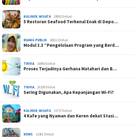
KULINER
,
WISATA
19955 Dilihat
5 Restoran Seafood Terkenal Enak di Depo…
RUANG PUBLIK
18811 Dilihat
Modul 3.3 “Pengelolaan Program yang Berd…
TRIVIA
16993 Dilihat
Proses Terjadinya Gerhana Matahari dan B…
TRIVIA
16339 Dilihat
Sering Digunakan, Apa Kepanjangan Wi-Fi?
KULINER
,
WISATA
15737 Dilihat
4 Kafe yang Nyaman dan Keren dekat Stasi…
NEWS
15361 Dilihat