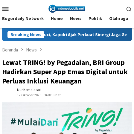
Loncat
Menu
ke
Mobile
konten
Bogordaily Network
Home
News
Politik
Olahraga
i, Kapolri Ajak Perkuat Sinergi Jaga Generasi Muda dan Negeri
Breaking News
Beranda
News
Lewat TRING! by Pegadaian, BRI Group
Hadirkan Super App Emas Digital untuk
Perluas Inklusi Keuangan
Nur Komalasari
17 Oktober 2025
368 Dilihat