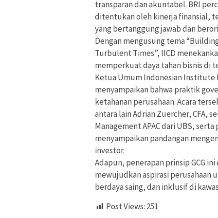
transparan dan akuntabel. BRI per
ditentukan oleh kinerja finansial,
yang bertanggung jawab dan berori
Dengan mengusung tema “Building R
Turbulent Times”, IICD menekanka
memperkuat daya tahan bisnis di t
Ketua Umum Indonesian Institute f
menyampaikan bahwa praktik gover
ketahanan perusahaan. Acara terse
antara lain Adrian Zuercher, CFA, 
Management APAC dari UBS, serta p
menyampaikan pandangan mengenai 
investor.
Adapun, penerapan prinsip GCG ini 
mewujudkan aspirasi perusahaan u
berdaya saing, dan inklusif di kawas
Post Views:
251