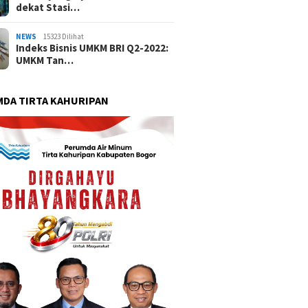
dekat Stasi…
NEWS
15323 Dilihat
Indeks Bisnis UMKM BRI Q2-2022:
UMKM Tan…
DA TIRTA KAHURIPAN