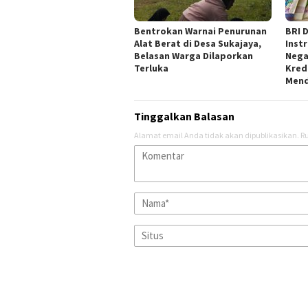
Bentrokan Warnai Penurunan
BRI 
Alat Berat di Desa Sukajaya,
Inst
Belasan Warga Dilaporkan
Nega
Terluka
Kred
Mend
Tinggalkan Balasan
Alamat email Anda tidak akan dipublikasikan.
Ru