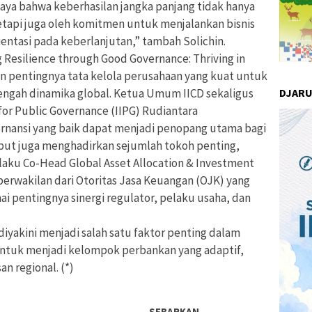
caya bahwa keberhasilan jangka panjang tidak hanya
 tetapi juga oleh komitmen untuk menjalankan bisnis
entasi pada keberlanjutan,” tambah Solichin.
esilience through Good Governance: Thriving in
n pentingnya tata kelola perusahaan yang kuat untuk
DJAR
engah dinamika global. Ketua Umum IICD sekaligus
or Public Governance (IIPG) Rudiantara
nansi yang baik dapat menjadi penopang utama bagi
but juga menghadirkan sejumlah tokoh penting,
selaku Co-Head Global Asset Allocation & Investment
erwakilan dari Otoritas Jasa Keuangan (OJK) yang
pentingnya sinergi regulator, pelaku usaha, dan
diyakini menjadi salah satu faktor penting dalam
ntuk menjadi kelompok perbankan yang adaptif,
an regional. (*)
SEBARKAN