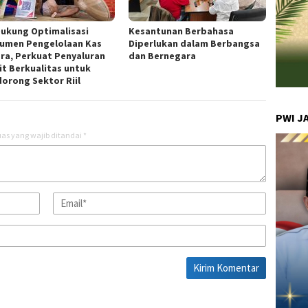
Dukung Optimalisasi
Kesantunan Berbahasa
rumen Pengelolaan Kas
Diperlukan dalam Berbangsa
ra, Perkuat Penyaluran
dan Bernegara
it Berkualitas untuk
orong Sektor Riil
PWI J
as yang wajib ditandai
*