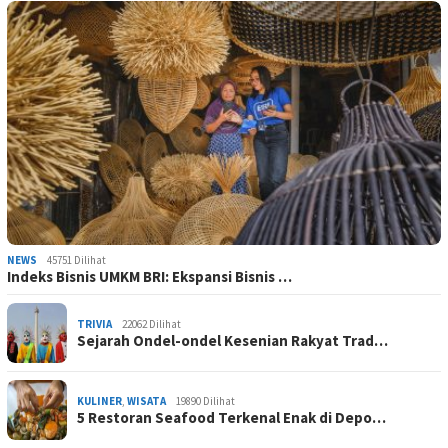
NEWS
45751 Dilihat
Indeks Bisnis UMKM BRI: Ekspansi Bisnis …
TRIVIA
22062 Dilihat
Sejarah Ondel-ondel Kesenian Rakyat Trad…
KULINER
,
WISATA
19890 Dilihat
5 Restoran Seafood Terkenal Enak di Depo…