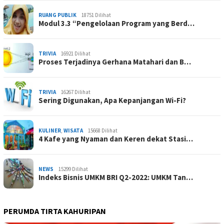
RUANG PUBLIK
18751 Dilihat
Modul 3.3 “Pengelolaan Program yang Berd…
TRIVIA
16921 Dilihat
Proses Terjadinya Gerhana Matahari dan B…
TRIVIA
16267 Dilihat
Sering Digunakan, Apa Kepanjangan Wi-Fi?
KULINER
,
WISATA
15668 Dilihat
4 Kafe yang Nyaman dan Keren dekat Stasi…
NEWS
15299 Dilihat
Indeks Bisnis UMKM BRI Q2-2022: UMKM Tan…
PERUMDA TIRTA KAHURIPAN