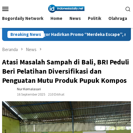
Loncat
Menu
ke
Mobile
konten
Bogordaily Network
Home
News
Politik
Olahraga
r Hadirkan Promo “Merdeka Escape”, memperingati Bulan Kemer
Breaking News
Beranda
News
Atasi Masalah Sampah di Bali, BRI Peduli
Beri Pelatihan Diversifikasi dan
Penguatan Mutu Produk Pupuk Kompos
Nur Komalasari
16 September 2025
210 Dilihat