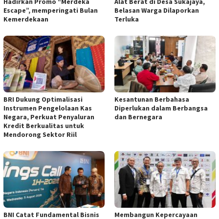
Hadirkan Promo “Merdeka
Alat Berat di Desa Sukajaya,
Escape”, memperingati Bulan
Belasan Warga Dilaporkan
Kemerdekaan
Terluka
BRI Dukung Optimalisasi
Kesantunan Berbahasa
Instrumen Pengelolaan Kas
Diperlukan dalam Berbangsa
Negara, Perkuat Penyaluran
dan Bernegara
Kredit Berkualitas untuk
Mendorong Sektor Riil
BNI Catat Fundamental Bisnis
Membangun Kepercayaan