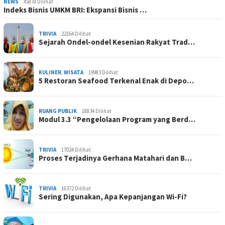
NEWS
45878 Dilihat
Indeks Bisnis UMKM BRI: Ekspansi Bisnis …
TRIVIA
22164 Dilihat
Sejarah Ondel-ondel Kesenian Rakyat Trad…
KULINER
,
WISATA
19983 Dilihat
5 Restoran Seafood Terkenal Enak di Depo…
RUANG PUBLIK
18834 Dilihat
Modul 3.3 “Pengelolaan Program yang Berd…
TRIVIA
17024 Dilihat
Proses Terjadinya Gerhana Matahari dan B…
TRIVIA
16372 Dilihat
Sering Digunakan, Apa Kepanjangan Wi-Fi?