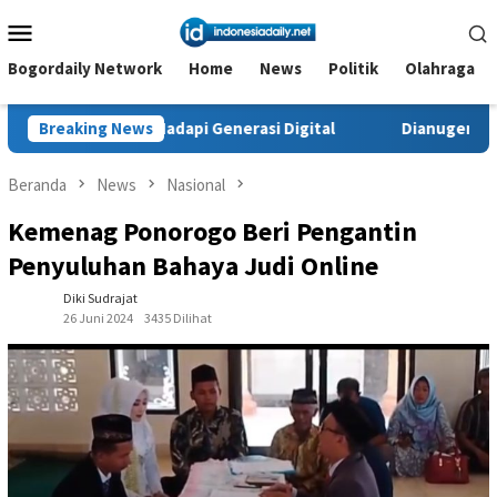
Loncat
Menu
ke
Mobile
konten
Bogordaily Network
Home
News
Politik
Olahraga
Hadapi Generasi Digital
Breaking News
Dianugerahi Anggota Kehormatan
Beranda
News
Nasional
Kemenag Ponorogo Beri Pengantin
Penyuluhan Bahaya Judi Online
Diki Sudrajat
26 Juni 2024
3435 Dilihat