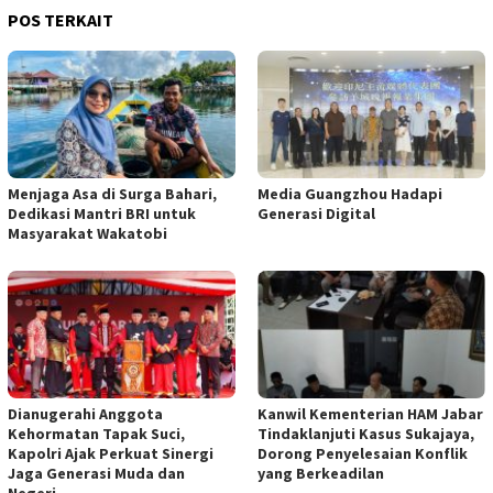
POS TERKAIT
Menjaga Asa di Surga Bahari,
Media Guangzhou Hadapi
Dedikasi Mantri BRI untuk
Generasi Digital
Masyarakat Wakatobi
Dianugerahi Anggota
Kanwil Kementerian HAM Jabar
Kehormatan Tapak Suci,
Tindaklanjuti Kasus Sukajaya,
Kapolri Ajak Perkuat Sinergi
Dorong Penyelesaian Konflik
Jaga Generasi Muda dan
yang Berkeadilan
Negeri