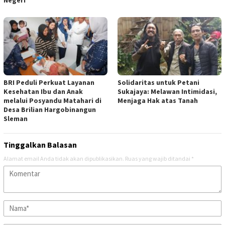
BRI Peduli Perkuat Layanan
Solidaritas untuk Petani
Kesehatan Ibu dan Anak
Sukajaya: Melawan Intimidasi,
melalui Posyandu Matahari di
Menjaga Hak atas Tanah
Desa Brilian Hargobinangun
Sleman
Tinggalkan Balasan
Alamat email Anda tidak akan dipublikasikan.
Ruas yang wajib ditandai
*