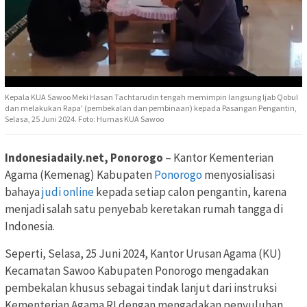
Kepala KUA Sawoo Meki Hasan Tachtarudin tengah memimpin langsung Ijab Qobul
dan melakukan Rapa' (pembekalan dan pembinaan) kepada Pasangan Pengantin,
Selasa, 25 Juni 2024. Foto: Humas KUA Sawoo
Indonesiadaily.net, Ponorogo
– Kantor Kementerian
Agama (Kemenag) Kabupaten
Ponorogo
menyosialisasi
bahaya
judi online
kepada setiap calon pengantin, karena
menjadi salah satu penyebab keretakan rumah tangga di
Indonesia.
Seperti, Selasa, 25 Juni 2024, Kantor Urusan Agama (KU)
Kecamatan Sawoo Kabupaten Ponorogo mengadakan
pembekalan khusus sebagai tindak lanjut dari instruksi
Kementerian Agama RI dengan mengadakan penyuluhan