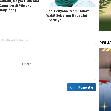
 Yamani, Magnet Milenial
Kaum Ibu di Pilwako
kalpinang
Sah! Hellyana Resmi Jabat
Wakil Gubernur Babel, Ini
Profilnya
as yang wajib ditandai
*
PWI J