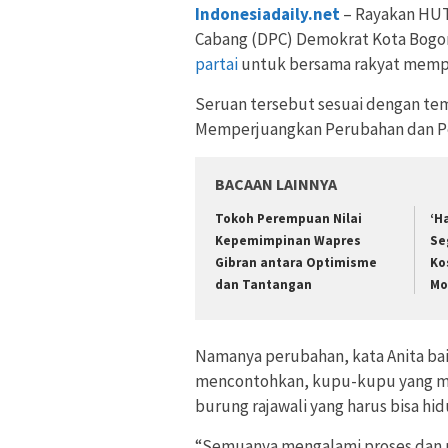
Indonesiadaily.net
– Rayakan HUT
Cabang (DPC) Demokrat Kota Bogor
partai
untuk bersama rakyat mempe
Seruan tersebut sesuai dengan tem
Memperjuangkan Perubahan dan Pe
BACAAN LAINNYA
Tokoh Perempuan Nilai
‘H
Kepemimpinan Wapres
Se
Gibran antara Optimisme
Ko
dan Tantangan
Mo
Namanya perubahan, kata Anita ba
mencontohkan, kupu-kupu yang me
burung rajawali yang harus bisa hid
“Semuanya mengalami proses dan p