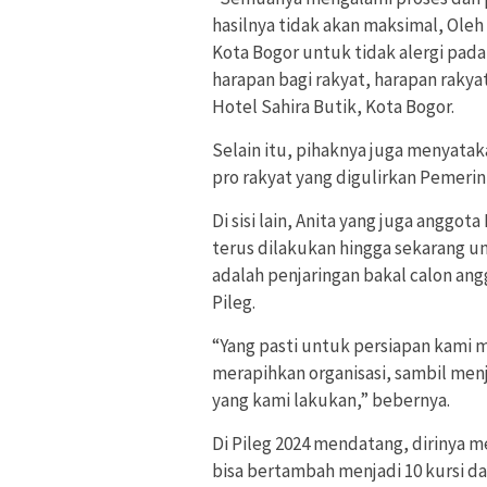
hasilnya tidak akan maksimal, Ole
Kota Bogor untuk tidak alergi pa
harapan bagi rakyat, harapan rakya
Hotel Sahira Butik, Kota Bogor.
Selain itu, pihaknya juga menyat
pro rakyat yang digulirkan Pemeri
Di sisi lain, Anita yang juga anggo
terus dilakukan hingga sekarang u
adalah penjaringan bakal calon angg
Pileg.
“Yang pasti untuk persiapan kami 
merapihkan organisasi, sambil menj
yang kami lakukan,” bebernya.
Di Pileg 2024 mendatang, dirinya 
bisa bertambah menjadi 10 kursi da