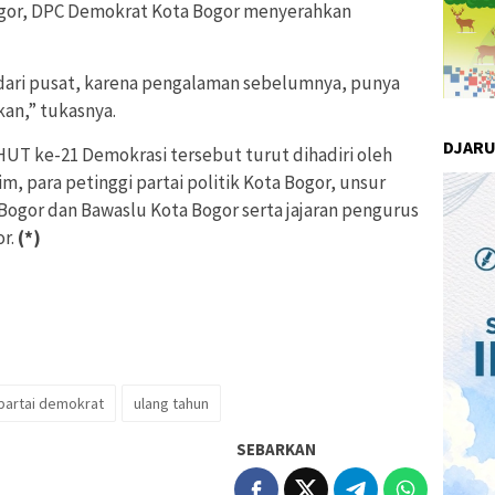
ogor, DPC Demokrat Kota Bogor menyerahkan
dari pusat, karena pengalaman sebelumnya, punya
an,” tukasnya.
DJAR
HUT ke-21 Demokrasi tersebut turut dihadiri oleh
m, para petinggi partai politik Kota Bogor, unsur
ogor dan Bawaslu Kota Bogor serta jajaran pengurus
or.
(*)
partai demokrat
ulang tahun
SEBARKAN