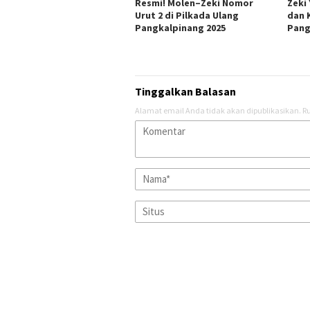
Resmi! Molen–Zeki Nomor
Zeki
Urut 2 di Pilkada Ulang
dan 
Pangkalpinang 2025
Pang
Tinggalkan Balasan
Alamat email Anda tidak akan dipublikasikan.
Ru