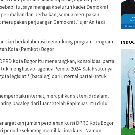
h sebab itu, saya mengajak seluruh kader Demokrat
da perubahan dan perbaikan, semua merupakan
t merupakan perjuangan Demokrat,” ujar Anita di
akan siap berkolaborasi mendukung program-program
INDO
ntah Kota (Pemkot) Bogor.
ta DPRD Kota Bogor itu menerangkan, konsolidasi partai
ntuk menghadapi agenda Pemilu 2024. Salah satunya
ota legislatif (bacaleg) dari internal partai untuk
memperbaiki internal, merapihkan sistem di dalam,
aring bacaleg dari luar setelah Rapimnas. Itu dulu
menargetkan jumlah perolehan kursi DPRD Kota Bogor
ri periode sekarang memiliki lima kursi. Namun