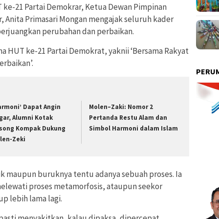
 ke-21 Partai Demokrar, Ketua Dewan Pimpinan
, Anita Primasari Mongan mengajak seluruh kader
rjuangkan perubahan dan perbaikan.
a HUT ke-21 Partai Demokrat, yaknii ‘Bersama Rakyat
rbaikan’.
PERUM
armoni’ Dapat Angin
Molen–Zaki: Nomor 2
gar, Alumni Kotak
Pertanda Restu Alam dan
song Kompak Dukung
Simbol Harmoni dalam Islam
len-Zeki
ik maupun buruknya tentu adanya sebuah proses. Ia
lewati proses metamorfosis, ataupun seekor
up lebih lama lagi.
asti menyakitkan, kalau dipaksa, dipercepat,