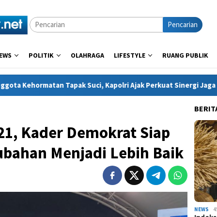
Pencarian
EWS
POLITIK
OLAHRAGA
LIFESTYLE
RUANG PUBLIK
pak Suci, Kapolri Ajak Perkuat Sinergi Jaga Generasi Muda dan
BERIT
21, Kader Demokrat Siap
bahan Menjadi Lebih Baik
NEWS
4