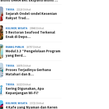
 Bisnis UMKM BRI: Ekspansi Bisnis …
TRIVIA
22118 Dilihat
Sejarah Ondel-ondel Kesenian
Rakyat Trad…
KULINER
,
WISATA
19940 Dilihat
5 Restoran Seafood Terkenal
Enak di Depo…
RUANG PUBLIK
18797 Dilihat
Modul 3.3 “Pengelolaan Program
yang Berd…
TRIVIA
16976 Dilihat
Proses Terjadinya Gerhana
Matahari dan B…
TRIVIA
16323 Dilihat
Sering Digunakan, Apa
Kepanjangan Wi-Fi?
KULINER
,
WISATA
15721 Dilihat
4 Kafe yang Nyaman dan Keren