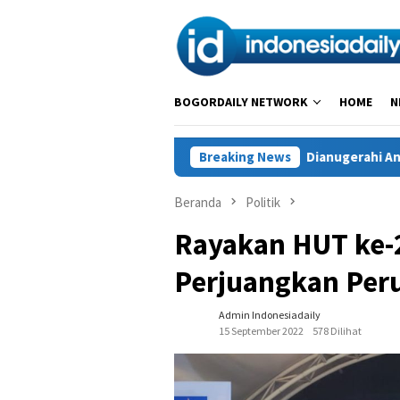
Loncat
ke
konten
BOGORDAILY NETWORK
HOME
N
api Generasi Digital
Dianugerahi Anggota Kehormatan Ta
Breaking News
Beranda
Politik
Rayakan HUT ke-
Perjuangkan Peru
Admin Indonesiadaily
15 September 2022
578 Dilihat