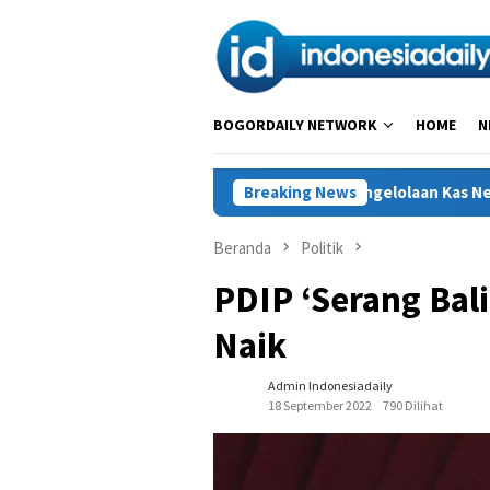
Loncat
ke
konten
BOGORDAILY NETWORK
HOME
N
ptimalisasi Instrumen Pengelolaan Kas Negara, Perkuat Penyalur
Breaking News
Beranda
Politik
PDIP ‘Serang Bal
Naik
Admin Indonesiadaily
18 September 2022
790 Dilihat