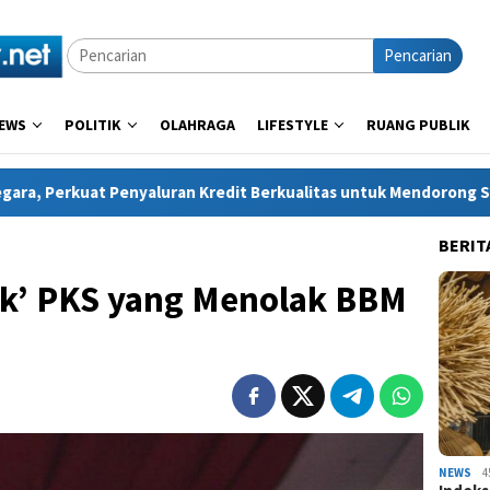
Pencarian
EWS
POLITIK
OLAHRAGA
LIFESTYLE
RUANG PUBLIK
an Kredit Berkualitas untuk Mendorong Sektor Riil
UNNES
BERIT
ik’ PKS yang Menolak BBM
NEWS
4