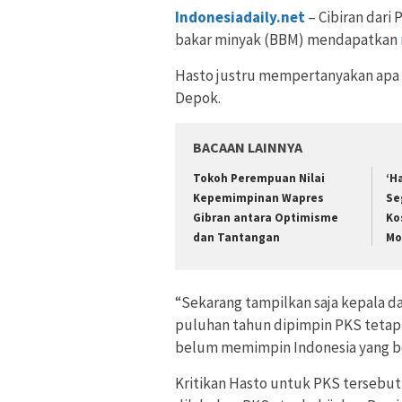
Indonesiadaily.net
– Cibiran dari
bakar minyak (BBM) mendapatkan
Hasto justru mempertanyakan apa 
Depok.
BACAAN LAINNYA
Tokoh Perempuan Nilai
‘H
Kepemimpinan Wapres
Se
Gibran antara Optimisme
Ko
dan Tantangan
Mo
“Sekarang tampilkan saja kepala d
puluhan tahun dipimpin PKS tetap
belum memimpin Indonesia yang be
Kritikan Hasto untuk PKS tersebut