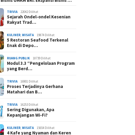
 Bisnis UMKM BRI: Ekspansi Bisnis …
TRIVIA
22042 Dilihat
Sejarah Ondel-ondel Kesenian
Rakyat Trad…
KULINER
,
WISATA
19874 Dilihat
5 Restoran Seafood Terkenal
Enak di Depo…
RUANG PUBLIK
18739 Dilihat
Modul 3.3 “Pengelolaan Program
yang Berd…
TRIVIA
16901 Dilihat
Proses Terjadinya Gerhana
Matahari dan B…
TRIVIA
16253 Dilihat
Sering Digunakan, Apa
Kepanjangan Wi-Fi?
KULINER
,
WISATA
15654 Dilihat
4 Kafe yang Nyaman dan Keren