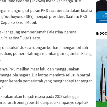
iden Joko Widodo (Jokowi) menaikan harga BBM.
ngan mengungkit peran PKS saat berada dalam koalisi
g Yudhoyono (SBY) menjadi presiden. Saat itu PKS
Cepu ke Exxon Mobil.
dak langsung memperlemah Palestina. Karena
INDO
Palestina,” ujar Hasto.
g dilakukan Jokowi dengan berhasil mengambil alih
mudian, pemerintah juga membangun sejumlah kilang
.
rusnya PKS melihat masa lalu dan menggunakan
mengelola negara. Dia lantas meminta seluruh partai
ungan kepada pemerintah yang menghadapi tantangan
ya.
irakan akan terjadi resesi pada 2023 sehingga
 seluruh energi positif daripada kampanye sepihak