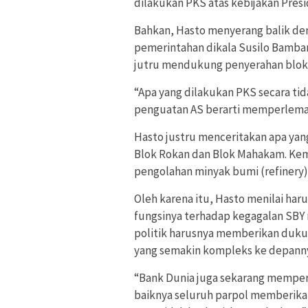
dilakukan PKS atas kebijakan Pres
Bahkan, Hasto menyerang balik de
pemerintahan dikala Susilo Bamban
jutru mendukung penyerahan blok 
“Apa yang dilakukan PKS secara ti
penguatan AS berarti memperlemah 
Hasto justru menceritakan apa yan
Blok Rokan dan Blok Mahakam. Ke
pengolahan minyak bumi (refinery)
Oleh karena itu, Hasto menilai ha
fungsinya terhadap kegagalan SBY 
politik harusnya memberikan duk
yang semakin kompleks ke depann
“Bank Dunia juga sekarang memperk
baiknya seluruh parpol memberikan