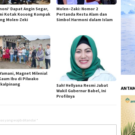
moni’ Dapat Angin Segar,
Molen–Zaki: Nomor 2
ni Kotak Kosong Kompak
Pertanda Restu Alam dan
ng Molen-Zeki
Simbol Harmoni dalam Islam
 Yamani, Magnet Milenial
Kaum Ibu di Pilwako
kalpinang
Sah! Hellyana Resmi Jabat
ANTA
Wakil Gubernur Babel, Ini
Profilnya
as yang wajib ditandai
*