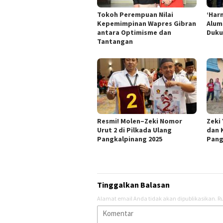
Tokoh Perempuan Nilai
‘Har
Kepemimpinan Wapres Gibran
Alum
antara Optimisme dan
Duku
Tantangan
Resmi! Molen–Zeki Nomor
Zeki
Urut 2 di Pilkada Ulang
dan 
Pangkalpinang 2025
Pang
Tinggalkan Balasan
Alamat email Anda tidak akan dipublikasikan.
Ru