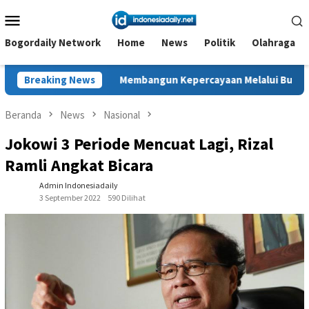
Loncat
Menu
ke
Mobile
konten
Bogordaily Network
Home
News
Politik
Olahraga
Membangun Kepercayaan Melalui Budaya Keselamatan, ARKI Dor
Breaking News
Beranda
News
Nasional
Jokowi 3 Periode Mencuat Lagi, Rizal
Ramli Angkat Bicara
Admin Indonesiadaily
3 September 2022
590 Dilihat