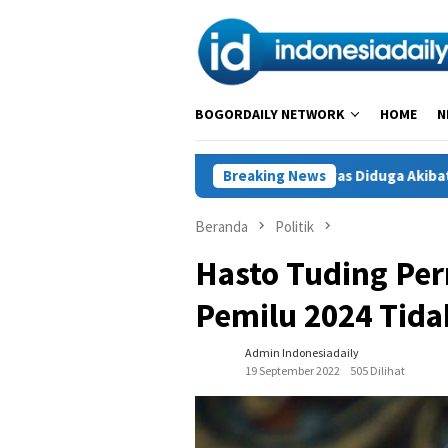
Loncat
ke
konten
BOGORDAILY NETWORK
HOME
N
ria di Tarogong Kidul Tewas Diduga Akibat Penganiayaan, Polis
Breaking News
Beranda
Politik
Hasto Tuding Per
Pemilu 2024 Tida
Admin Indonesiadaily
19 September 2022
505 Dilihat