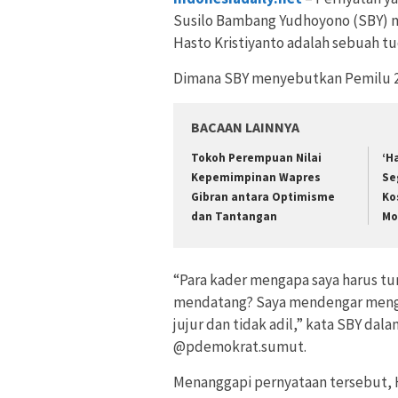
Susilo Bambang Yudhoyono (SBY) m
Hasto Kristiyanto adalah sebuah t
Dimana SBY menyebutkan Pemilu 202
BACAAN LAINNYA
Tokoh Perempuan Nilai
‘H
Kepemimpinan Wapres
Se
Gibran antara Optimisme
Ko
dan Tantangan
Mo
“Para kader mengapa saya harus 
mendatang? Saya mendengar menget
jujur dan tidak adil,” kata SBY da
@pdemokrat.sumut.
Menanggapi pernyataan tersebut, 