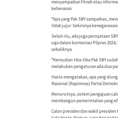
menyampaikan fitnah atau informasi
kebenaran.
“Apa yang Pak SBY sampaikan, men
tidak jujur. Sekiranya kenegarawan
Selain itu, ada juga pernyataan S
saja dalam kontestasi Pilpres 202
sebaliknya.
“Kemudian tiba-tiba Pak SBY suda
melakukan pengaturan ada dua pas
Hasto mengatakan, apa yang diung
Nasional (Rapimnas) Partai Demokr
Menurutnya, sistem pengajuan cal
membangun pemerintahan yang efe
Calon presiden dan wakil presiden t
kata Hasto. Namun, juga dari parl