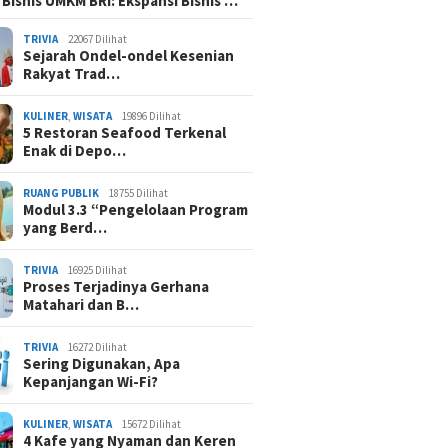
 Bisnis UMKM BRI: Ekspansi Bisnis …
TRIVIA
22067 Dilihat
Sejarah Ondel-ondel Kesenian
Rakyat Trad…
KULINER
,
WISATA
19896 Dilihat
5 Restoran Seafood Terkenal
Enak di Depo…
RUANG PUBLIK
18755 Dilihat
Modul 3.3 “Pengelolaan Program
yang Berd…
TRIVIA
16925 Dilihat
Proses Terjadinya Gerhana
Matahari dan B…
TRIVIA
16272 Dilihat
Sering Digunakan, Apa
Kepanjangan Wi-Fi?
KULINER
,
WISATA
15672 Dilihat
4 Kafe yang Nyaman dan Keren