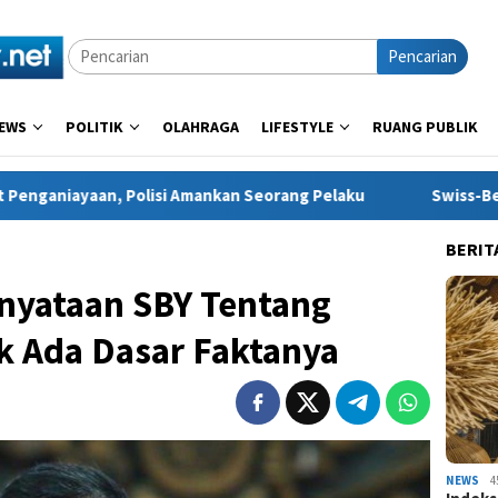
Pencarian
EWS
POLITIK
OLAHRAGA
LIFESTYLE
RUANG PUBLIK
i Amankan Seorang Pelaku
Swiss-Belcourt Bogor Hadirka
BERIT
nyataan SBY Tentang
k Ada Dasar Faktanya
NEWS
4