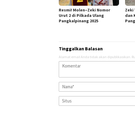
Resmi! Molen–Zeki Nomor
Zeki
Urut 2 di Pilkada Ulang
dan 
Pangkalpinang 2025
Pang
Tinggalkan Balasan
Alamat email Anda tidak akan dipublikasikan.
Ru