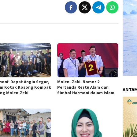
moni’ Dapat Angin Segar,
Molen–Zaki: Nomor 2
ni Kotak Kosong Kompak
Pertanda Restu Alam dan
ANTA
ng Molen-Zeki
Simbol Harmoni dalam Islam