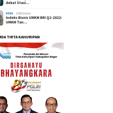
dekat Stasi…
NEWS
15303 Dilihat
Indeks Bisnis UMKM BRI Q2-2022:
UMKM Tan…
DA TIRTA KAHURIPAN