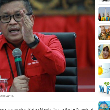
Indeks
Kristiyanto.
ng disampaikan Ketua Majelis Tinggi Partai Demokrat