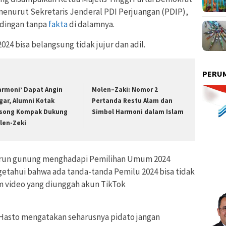
enurut Sekretaris Jenderal PDI Perjuangan (PDIP),
udingan tanpa
fakta
di dalamnya.
4 bisa belangsung tidak jujur dan adil.
PERUM
armoni’ Dapat Angin
Molen–Zaki: Nomor 2
gar, Alumni Kotak
Pertanda Restu Alam dan
song Kompak Dukung
Simbol Harmoni dalam Islam
len-Zeki
turun gunung menghadapi Pemilihan Umum 2024
ahui bahwa ada tanda-tanda Pemilu 2024 bisa tidak
lam video yang diunggah akun TikTok
Hasto mengatakan seharusnya pidato jangan