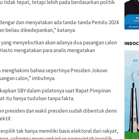
 tidak tepat, tetapi lebih pada berdasarkan politik
dengar dan menyatakan ada tanda-tanda Pemilu 2024
an beliau dikedepankan,” katanya.
BY yang menyebutkan akan adanya dua pasangan calon
INDO
4, Hasto mengatakan para analis mengatakan
h menghakimi bahwa sepertinya Presiden Jokowi
angan calon,” imbuhnya.
kapkan SBY dalam pidatonya saat Rapat Pimpinan
at itu hanya tuduhan tanpa fakta.
on presiden dan wakil presiden sudah dibentuk demi
ktif.
erpilih tak hanya memiliki basis elektoral dari rakyat,
emen, sehingga memungkinkan pemerintah terpilih