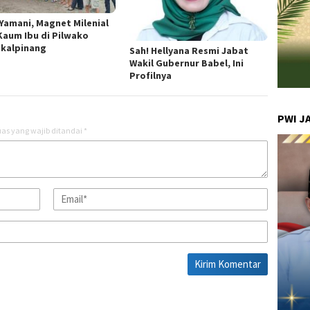
 Yamani, Magnet Milenial
Kaum Ibu di Pilwako
kalpinang
Sah! Hellyana Resmi Jabat
Wakil Gubernur Babel, Ini
Profilnya
PWI J
as yang wajib ditandai
*