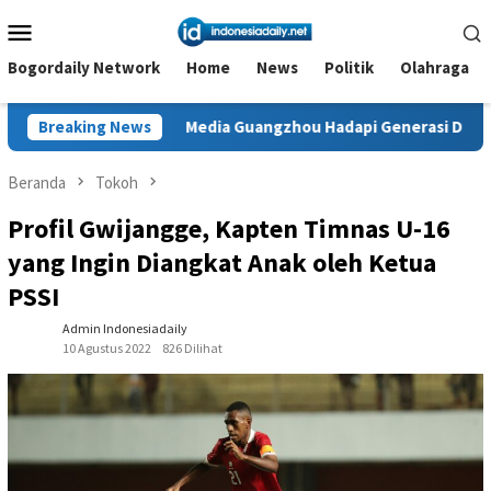
Loncat
Menu
ke
Mobile
konten
Bogordaily Network
Home
News
Politik
Olahraga
Breaking News
Media Guangzhou Hadapi Generasi Digital
Dianuger
Beranda
Tokoh
Profil Gwijangge, Kapten Timnas U-16
yang Ingin Diangkat Anak oleh Ketua
PSSI
Admin Indonesiadaily
10 Agustus 2022
826 Dilihat