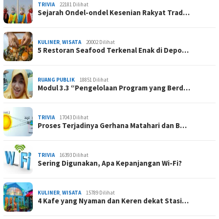
TRIVIA
22181 Dilihat
Sejarah Ondel-ondel Kesenian Rakyat Trad…
KULINER
,
WISATA
20002 Dilihat
5 Restoran Seafood Terkenal Enak di Depo…
RUANG PUBLIK
18851 Dilihat
Modul 3.3 “Pengelolaan Program yang Berd…
TRIVIA
17043 Dilihat
Proses Terjadinya Gerhana Matahari dan B…
TRIVIA
16393 Dilihat
Sering Digunakan, Apa Kepanjangan Wi-Fi?
KULINER
,
WISATA
15789 Dilihat
4 Kafe yang Nyaman dan Keren dekat Stasi…