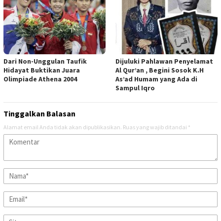
Dari Non-Unggulan Taufik
Dijuluki Pahlawan Penyelamat
Hidayat Buktikan Juara
Al Qur’an , Begini Sosok K.H
Olimpiade Athena 2004
As’ad Humam yang Ada di
Sampul Iqro
Tinggalkan Balasan
Alamat email Anda tidak akan dipublikasikan.
Ruas yang wajib ditandai
*