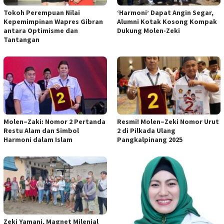
Tokoh Perempuan Nilai
‘Harmoni’ Dapat Angin Segar,
Kepemimpinan Wapres Gibran
Alumni Kotak Kosong Kompak
antara Optimisme dan
Dukung Molen-Zeki
Tantangan
Molen–Zaki: Nomor 2 Pertanda
Resmi! Molen–Zeki Nomor Urut
Restu Alam dan Simbol
2 di Pilkada Ulang
Harmoni dalam Islam
Pangkalpinang 2025
Zeki Yamani, Magnet Milenial