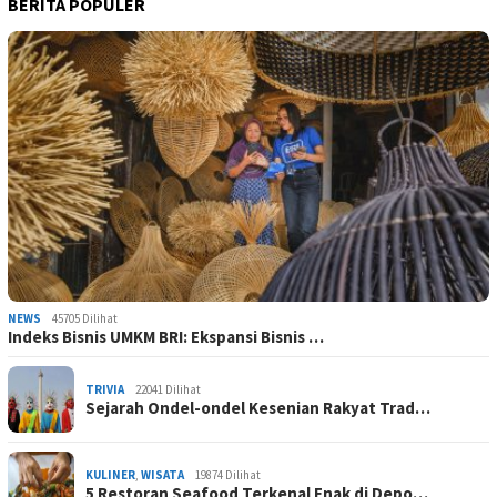
BERITA POPULER
NEWS
45705 Dilihat
Indeks Bisnis UMKM BRI: Ekspansi Bisnis …
TRIVIA
22041 Dilihat
Sejarah Ondel-ondel Kesenian Rakyat Trad…
KULINER
,
WISATA
19874 Dilihat
5 Restoran Seafood Terkenal Enak di Depo…