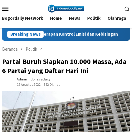
Loncat
Menu
ke
Mobile
konten
Bogordaily Network
Home
News
Politik
Olahraga
enerapan Kontrol Emisi dan Kebisingan
Breaking News
Kesantunan Berba
Beranda
Politik
Partai Buruh Siapkan 10.000 Massa, Ada
6 Partai yang Daftar Hari Ini
Admin Indonesiadaily
12 Agustus 2022
582 Dilihat