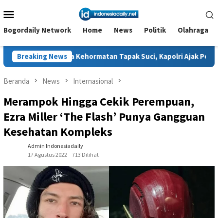
Loncat
Menu
ke
Mobile
konten
Bogordaily Network
Home
News
Politik
Olahraga
gota Kehormatan Tapak Suci, Kapolri Ajak Perkuat Sinergi Jaga
Breaking News
Beranda
News
Internasional
Merampok Hingga Cekik Perempuan,
Ezra Miller ‘The Flash’ Punya Gangguan
Kesehatan Kompleks
Admin Indonesiadaily
17 Agustus 2022
713 Dilihat