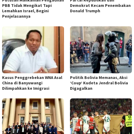
PBB Tidak Mengikat Tapi
Demokrat Kecam Penembakan
Lemahkan Israel, Begini
Donald Trumph
Penjelasannya
Kasus Penggrebekan WNA Asal
Politik Bolivia Memanas, Aksi
China di Banyuwangi
‘Coup’ Kudeta Jendral Bolivia
Dilimpahkan ke Imigrasi
Digagalkan