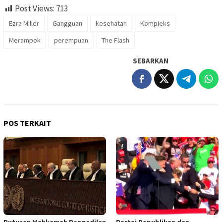
Post Views:
713
Ezra Miller
Gangguan
kesehatan
Kompleks
Merampok
perempuan
The Flash
SEBARKAN
POS TERKAIT
Putusan Mahkamah Pengadilan
Partai Republikan dan