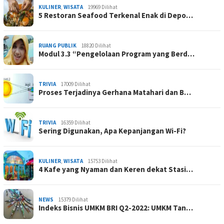
KULINER
,
WISATA
19969 Dilihat
5 Restoran Seafood Terkenal Enak di Depo…
RUANG PUBLIK
18820 Dilihat
Modul 3.3 “Pengelolaan Program yang Berd…
TRIVIA
17009 Dilihat
Proses Terjadinya Gerhana Matahari dan B…
TRIVIA
16359 Dilihat
Sering Digunakan, Apa Kepanjangan Wi-Fi?
KULINER
,
WISATA
15753 Dilihat
4 Kafe yang Nyaman dan Keren dekat Stasi…
NEWS
15379 Dilihat
Indeks Bisnis UMKM BRI Q2-2022: UMKM Tan…