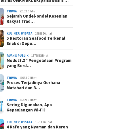
 Bisnis UMKM BRI: Ekspansi Bisnis …
TRIVIA
22102 Dilihat
Sejarah Ondel-ondel Kesenian
Rakyat Trad…
KULINER
,
WISATA
19928 Dilihat
5 Restoran Seafood Terkenal
Enak di Depo…
RUANG PUBLIK
18786 Dilihat
Modul 3.3 “Pengelolaan Program
yang Berd…
TRIVIA
16963 Dilihat
Proses Terjadinya Gerhana
Matahari dan B…
TRIVIA
16309 Dilihat
Sering Digunakan, Apa
Kepanjangan Wi-Fi?
KULINER
,
WISATA
15711 Dilihat
4 Kafe yang Nyaman dan Keren