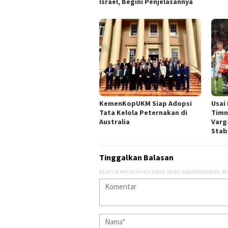
Israel, Begini Penjelasannya
KemenKopUKM Siap Adopsi
Usai 
Tata Kelola Peternakan di
Timn
Australia
Varg
Stab
Tinggalkan Balasan
Alamat email Anda tidak akan dipublikasikan.
Ru