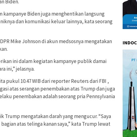
n Biden.
tim kampanye Biden juga menghentikan langsung
niknya dan komunikasi keluar lainnya, kata seorang
a DPR Mike Johnson di akun medsosnya mengatakan
INDO
kan.
rikan ini dalam kegiatan kampanye publik damai
a ini,” jelasnya.
a pukul 10.47 WIB dari reporter Reuters dari FBI ,
gasi atas serangan penembakan atas Trump dan juga
pelaku penembakan adalah seorang pria Pennsylvania
ilik Trump mengatakan darah yang mengucur. “Saya
agian atas telinga kanan saya,” kata Trump lewat