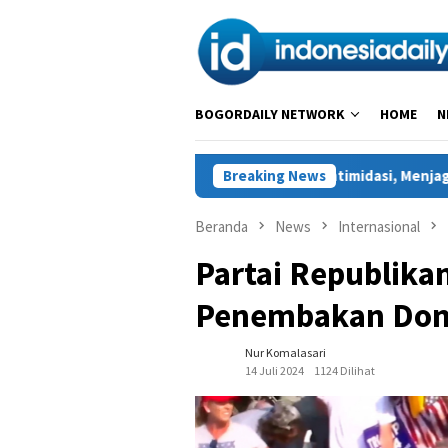
Loncat
ke
konten
BOGORDAILY NETWORK
HOME
N
 untuk Petani Sukajaya: Melawan Intimidasi, Menjaga Hak atas Ta
Breaking News
Beranda
News
Internasional
Partai Republik
Penembakan Don
Nur Komalasari
14 Juli 2024
1124 Dilihat