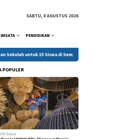
SABTU, 8 AGUSTUS 2026
WISATA
PENDIDIKAN
uk 15 Siswa di Sempor
Pria di Tarogong Kidul Tewas Did
A POPULER
5797 Dilihat