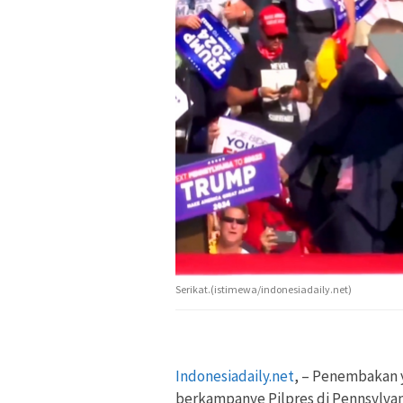
Serikat.(istimewa/indonesiadaily.net)
Indonesiadaily.net
, – Penembakan 
berkampanye Pilpres di Pennsylvani