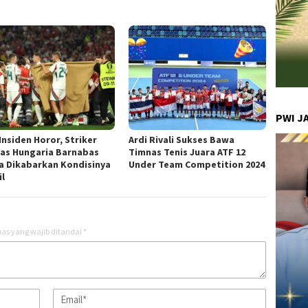
PWI J
Insiden Horor, Striker
Ardi Rivali Sukses Bawa
as Hungaria Barnabas
Timnas Tenis Juara ATF 12
a Dikabarkan Kondisinya
Under Team Competition 2024
il
as yang wajib ditandai
*