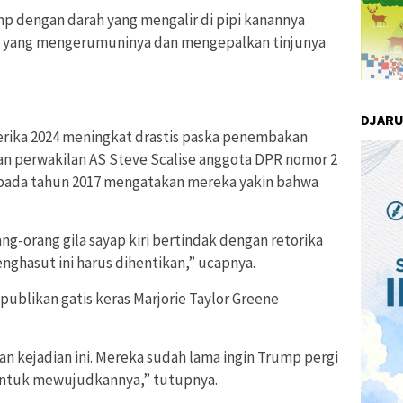
mp dengan darah yang mengalir di pipi kanannya
 yang mengerumuninya dan mengepalkan tinjunya
DJAR
erika 2024 meningkat drastis paska penembakan
n perwakilan AS Steve Scalise anggota DPR nomor 2
k pada tahun 2017 mengatakan mereka yakin bahwa
ang-orang gila sayap kiri bertindak dengan retorika
enghasut ini harus dihentikan,” ucapnya.
ublikan gatis keras Marjorie Taylor Greene
n kejadian ini. Mereka sudah lama ingin Trump pergi
untuk mewujudkannya,” tutupnya.