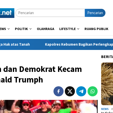
Pencarian
EWS
POLITIK
OLAHRAGA
LIFESTYLE
RUANG PUBLIK
nah
Kapolres Kebumen Bagikan Perlengkapan Sekolah unt
BERIT
an dan Demokrat Kecam
ald Trumph
NEWS
4