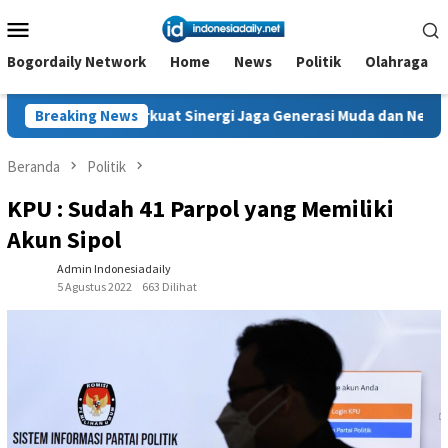
Loncat
Menu
ke
Mobile
konten
Bogordaily Network
Home
News
Politik
Olahraga
erkuat Sinergi Jaga Generasi Muda dan Negeri
Breaking News
Kanwil Ke
Beranda
Politik
KPU : Sudah 41 Parpol yang Memiliki
Akun Sipol
Admin Indonesiadaily
5 Agustus 2022
663 Dilihat