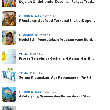
Sejarah Ondel-ondel Kesenian Rakyat Trad…
KULINER
,
WISATA
19943 Dilihat
5 Restoran Seafood Terkenal Enak di Depo…
RUANG PUBLIK
18799 Dilihat
Modul 3.3 “Pengelolaan Program yang Berd…
TRIVIA
16978 Dilihat
Proses Terjadinya Gerhana Matahari dan B…
TRIVIA
16325 Dilihat
Sering Digunakan, Apa Kepanjangan Wi-Fi?
KULINER
,
WISATA
15724 Dilihat
4 Kafe yang Nyaman dan Keren dekat Stasi…