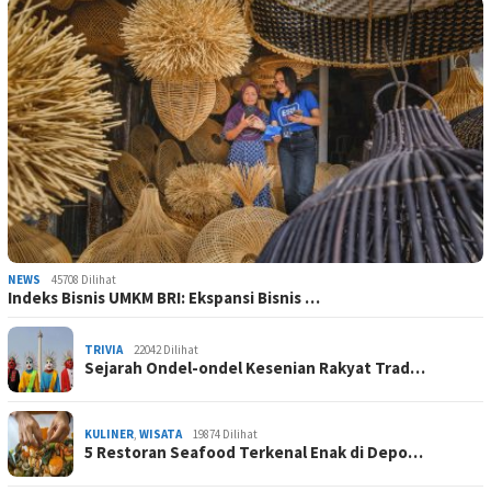
NEWS
45708 Dilihat
Indeks Bisnis UMKM BRI: Ekspansi Bisnis …
TRIVIA
22042 Dilihat
Sejarah Ondel-ondel Kesenian Rakyat Trad…
KULINER
,
WISATA
19874 Dilihat
5 Restoran Seafood Terkenal Enak di Depo…