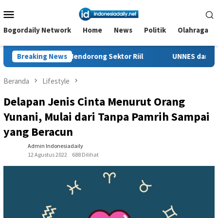
Loncat
Menu
ke
Mobile
konten
Bogordaily Network
Home
News
Politik
Olahraga
dorong Sektor Riil
Breaking News
UNNES dan Politeknik Negeri Cilacap
Beranda
Lifestyle
Delapan Jenis Cinta Menurut Orang
Yunani, Mulai dari Tanpa Pamrih Sampai
yang Beracun
Admin Indonesiadaily
12 Agustus 2022
688 Dilihat