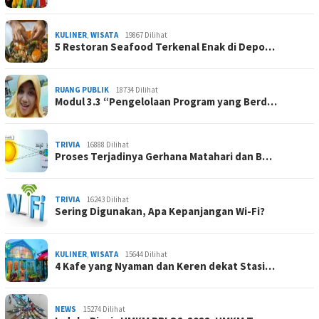
KULINER
,
WISATA
19867 Dilihat
5 Restoran Seafood Terkenal Enak di Depo…
RUANG PUBLIK
18734 Dilihat
Modul 3.3 “Pengelolaan Program yang Berd…
TRIVIA
16888 Dilihat
Proses Terjadinya Gerhana Matahari dan B…
TRIVIA
16243 Dilihat
Sering Digunakan, Apa Kepanjangan Wi-Fi?
KULINER
,
WISATA
15644 Dilihat
4 Kafe yang Nyaman dan Keren dekat Stasi…
NEWS
15274 Dilihat