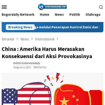
Loncat
Menu
ke
Mobile
konten
Bogordaily Network
Home
News
Politik
Olahraga
ngga melalui Penerapan Kontrol Emisi dan Kebisingan
Breaking News
Kes
Beranda
News
Internasional
China : Amerika Harus Merasakan
Konsekuensi dari Aksi Provokasinya
Admin Indonesiadaily
8 Agustus 2022
580 Dilihat