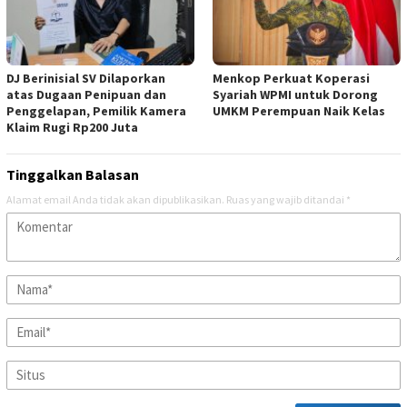
DJ Berinisial SV Dilaporkan
Menkop Perkuat Koperasi
atas Dugaan Penipuan dan
Syariah WPMI untuk Dorong
Penggelapan, Pemilik Kamera
UMKM Perempuan Naik Kelas
Klaim Rugi Rp200 Juta
Tinggalkan Balasan
Alamat email Anda tidak akan dipublikasikan.
Ruas yang wajib ditandai
*