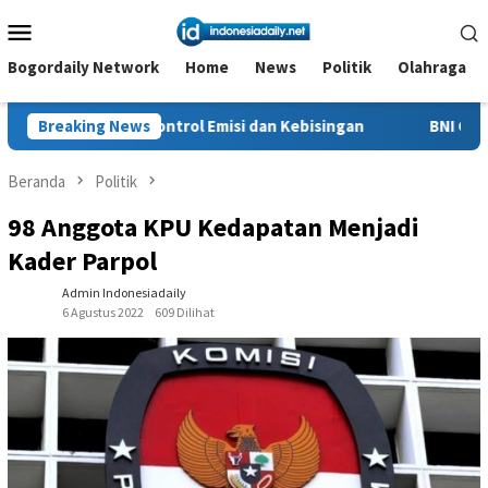
Loncat
Menu
ke
Mobile
konten
Bogordaily Network
Home
News
Politik
Olahraga
ntrol Emisi dan Kebisingan
Breaking News
BNI Catat Fundamental Bisnis
Beranda
Politik
98 Anggota KPU Kedapatan Menjadi
Kader Parpol
Admin Indonesiadaily
6 Agustus 2022
609 Dilihat