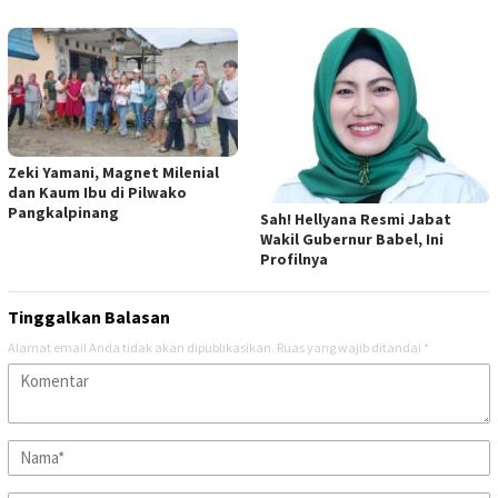
Zeki Yamani, Magnet Milenial
dan Kaum Ibu di Pilwako
Pangkalpinang
Sah! Hellyana Resmi Jabat
Wakil Gubernur Babel, Ini
Profilnya
Tinggalkan Balasan
Alamat email Anda tidak akan dipublikasikan.
Ruas yang wajib ditandai
*