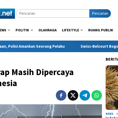
Pencarian
EWS
POLITIK
OLAHRAGA
LIFESTYLE
RUANG PUBLIK
rang Pelaku
Swiss-Belcourt Bogor Hadirkan Promo “Mer
BERIT
rap Masih Dipercaya
nesia
NEWS
4