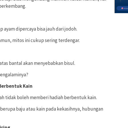
s berkembang.
p ayam dipercaya bisa jauh dari jodoh.
mun, mitos ini cukup sering terdengar.
atas bantal akan menyebabkan bisul.
mengalaminya?
Berbentuk Kain
lah tidak boleh memberi hadiah berbentuk kain.
 berupa baju atau kain pada kekasihnya, hubungan
iring