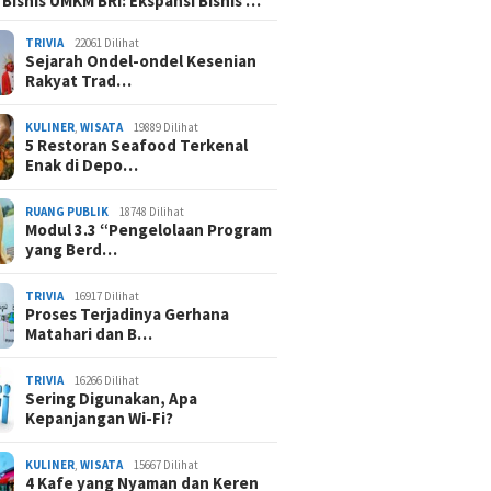
 Bisnis UMKM BRI: Ekspansi Bisnis …
TRIVIA
22061 Dilihat
Sejarah Ondel-ondel Kesenian
Rakyat Trad…
KULINER
,
WISATA
19889 Dilihat
5 Restoran Seafood Terkenal
Enak di Depo…
RUANG PUBLIK
18748 Dilihat
Modul 3.3 “Pengelolaan Program
yang Berd…
TRIVIA
16917 Dilihat
Proses Terjadinya Gerhana
Matahari dan B…
TRIVIA
16266 Dilihat
Sering Digunakan, Apa
Kepanjangan Wi-Fi?
KULINER
,
WISATA
15667 Dilihat
4 Kafe yang Nyaman dan Keren