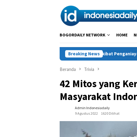
Loncat
ke
konten
BOGORDAILY NETWORK
HOME
N
ong Kidul Tewas Diduga Akibat Penganiayaan, Polisi Amankan Seo
Breaking News
Beranda
Trivia
42 Mitos yang Ke
Masyarakat Indo
Admin Indonesiadaily
9 Agustus 2022
1620 Dilihat