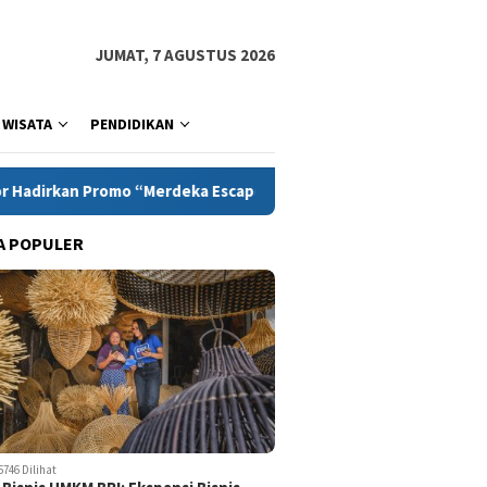
JUMAT, 7 AGUSTUS 2026
WISATA
PENDIDIKAN
deka Escape”, memperingati Bulan Kemerdekaan
Bentroka
A POPULER
5746 Dilihat