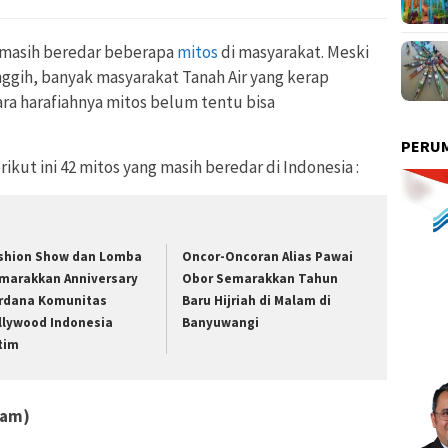
 masih beredar beberapa
mitos
di masyarakat. Meski
gih, banyak masyarakat Tanah Air yang kerap
ra harafiahnya mitos belum tentu bisa
PERUM
kut ini 42 mitos yang masih beredar di Indonesia :
shion Show dan Lomba
Oncor-Oncoran Alias Pawai
marakkan Anniversary
Obor Semarakkan Tahun
rdana Komunitas
Baru Hijriah di Malam di
llywood Indonesia
Banyuwangi
tim
ram)