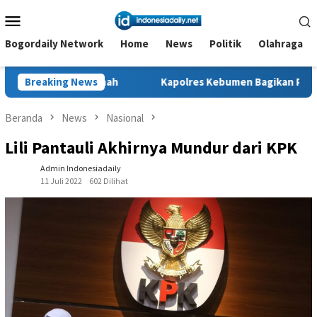
Loncat
Menu
ke
Mobile
konten
Bogordaily Network
Home
News
Politik
Olahraga
anah
Breaking News
Kapolres Kebumen Bagikan Perlengkapan Sekolah u
Beranda
News
Nasional
Lili Pantauli Akhirnya Mundur dari KPK
Admin Indonesiadaily
11 Juli 2022
602 Dilihat