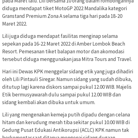
pada Maret lalu. Lili bersama 10 orang dalam rombongannya
diduga mendapat tiket MotoGP 2022 Mandalika kategori
Granstand Premium Zona A selama tiga hari pada 18-20
Maret 2022.
Lili juga diduga mendapat fasilitas menginap selama
sepekan pada 16-22 Maret 2022 di Amber Lombok Beach
Resort. Pemesanan tiket balapan motor dan akomodasi
tersebut diduga menggunakan jasa Mitra Tours and Travel.
Hari ini Dewas KPK menggelar sidang etik yang juga dihadiri
oleh Lili Pintauli Siregar. Namun sidang yang sudah dibuka,
ditutup lagi karena diskors sampai pukul 12.00 WIB. Majelis
Etik bermusyawarah dulu sampai pukul 12.00 WIB dan
sidang kembali akan dibuka untuk umum.
Lili yang mengenakan kemeja putih dipadu dengan celana
hitam dan kerudung merah tiba sekitar pukul 10.00 WIB di
Gedung Pusat Edukasi Antikorupsi (ACLC) KPK namun tak
berkomentar saat ditanya mengenai sidang dugaan