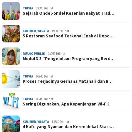
TRIVIA
22080 Dilihat
Sejarah Ondel-ondel Kesenian Rakyat Trad…
KULINER
,
WISATA
19909 Dilihat
5 Restoran Seafood Terkenal Enak di Depo…
RUANG PUBLIK
18769 Dilihat
Modul 3.3 “Pengelolaan Program yang Berd…
TRIVIA
16940 Dilihat
Proses Terjadinya Gerhana Matahari dan B…
TRIVIA
16286 Dilihat
Sering Digunakan, Apa Kepanjangan Wi-Fi?
KULINER
,
WISATA
15689 Dilihat
4 Kafe yang Nyaman dan Keren dekat Stasi…