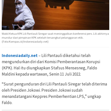
Wakil Ketua KPK Lili Pantauli Siregar saat meninggalkan konferensi pers. Lili akhirnya
mundur dari pimpinan KPK setelah tersangkut pelanggaran etik.
(Foto:Kompas.id/Indonesiadaily.net)
Indonesiadaily.net
– Lili Pantauli diketahui telah
mengundurkan diri dari Komisi Pemberantasan Korupsi
(KPK). Hal itu diungkapkan Stafsus Mensesneg, Faldo
Maldini kepada wartawan, Senin 11 Juli 2022.
“Surat pengunduran diri Lili Pantauli Siregar telah diterima
oleh Presiden Jokowi. Presiden Jokowi sudah
menandatangani Keppres Pemberhentian LPS,” ungkap
Faldo.