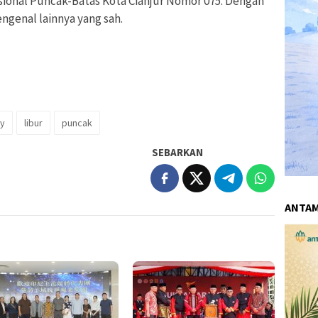
ional Puncak-Batas Kota Cianjur Nomor 075. Dengan
ngenal lainnya yang sah.
ly
libur
puncak
SEBARKAN
ANTA