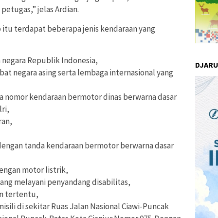
petugas,” jelas Ardian.
itu terdapat beberapa jenis kendaraan yang
negara Republik Indonesia,
DJAR
at negara asing serta lembaga internasional yang
a nomor kendaraan bermotor dinas berwarna dasar
ri,
an,
ngan tanda kendaraan bermotor berwarna dasar
ngan motor listrik,
ang melayani penyandang disabilitas,
n tertentu,
sili di sekitar Ruas Jalan Nasional Ciawi-Puncak