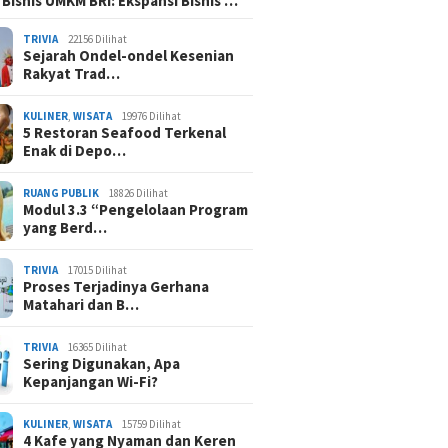
 Bisnis UMKM BRI: Ekspansi Bisnis …
TRIVIA
22156 Dilihat
Sejarah Ondel-ondel Kesenian
Rakyat Trad…
KULINER
,
WISATA
19976 Dilihat
5 Restoran Seafood Terkenal
Enak di Depo…
RUANG PUBLIK
18826 Dilihat
Modul 3.3 “Pengelolaan Program
yang Berd…
TRIVIA
17015 Dilihat
Proses Terjadinya Gerhana
Matahari dan B…
TRIVIA
16365 Dilihat
Sering Digunakan, Apa
Kepanjangan Wi-Fi?
KULINER
,
WISATA
15759 Dilihat
4 Kafe yang Nyaman dan Keren