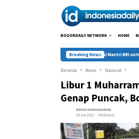
Loncat
ke
konten
BOGORDAILY NETWORK
HOME
N
a Asa di Surga Bahari, Dedikasi Mantri BRI untuk Masyarakat Wak
Breaking News
Beranda
News
Nasional
Libur 1 Muharram
Genap Puncak, B
Admin Indonesiadaily
29 Juli 2022
730 Dilihat