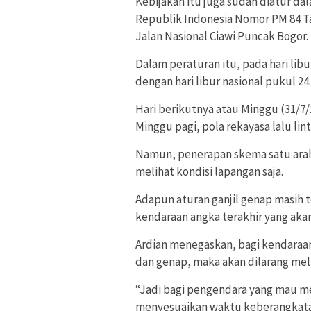
Kebijakan itu juga sudah diatur 
Republik Indonesia Nomor PM 84 Ta
Jalan Nasional Ciawi Puncak Bogor.
Dalam peraturan itu, pada hari lib
dengan hari libur nasional pukul 24
Hari berikutnya atau Minggu (31/7/2
Minggu pagi, pola rekayasa lalu lin
Namun, penerapan skema satu arah 
melihat kondisi lapangan saja.
Adapun aturan ganjil genap masih 
kendaraan angka terakhir yang akan
Ardian menegaskan, bagi kendaraan 
dan genap, maka akan dilarang mel
“Jadi bagi pengendara yang mau me
menyesuaikan waktu keberangkatan 