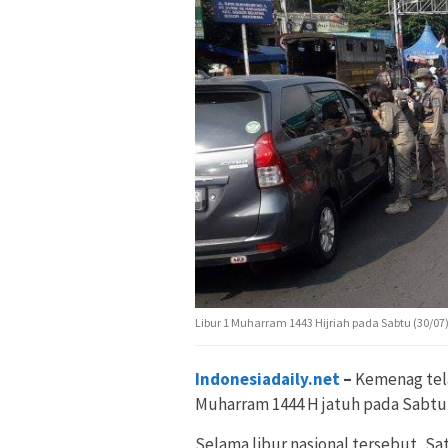
Libur 1 Muharram 1443 Hijriah pada Sabtu (30/07
Indonesiadaily.net
–
Kemenag tela
Muharram 1444 H jatuh pada Sabtu 
Selama libur nasional tersebut, Sa