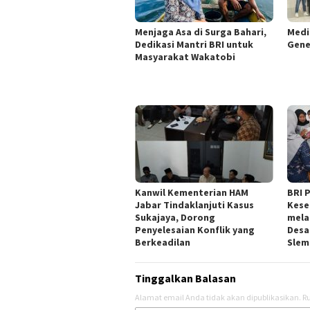
Menjaga Asa di Surga Bahari,
Medi
Dedikasi Mantri BRI untuk
Gene
Masyarakat Wakatobi
Kanwil Kementerian HAM
BRI 
Jabar Tindaklanjuti Kasus
Kese
Sukajaya, Dorong
mela
Penyelesaian Konflik yang
Desa
Berkeadilan
Slem
Tinggalkan Balasan
Alamat email Anda tidak akan dipublikasikan.
Ru