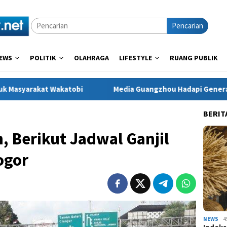
Pencarian
EWS
POLITIK
OLAHRAGA
LIFESTYLE
RUANG PUBLIK
atobi
Media Guangzhou Hadapi Generasi Digital
D
BERIT
, Berikut Jadwal Ganjil
ogor
NEWS
4