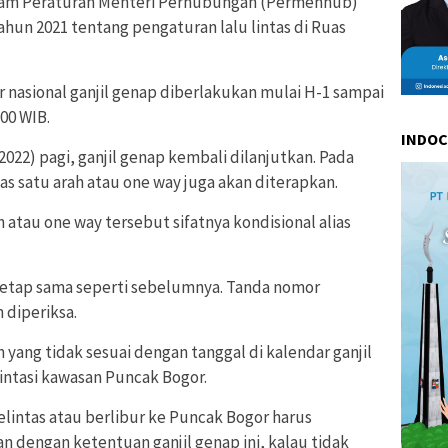
dalam Peraturan Menteri Perhubungan (Permenhub)
hun 2021 tentang pengaturan lalu lintas di Ruas
ur nasional ganjil genap diberlakukan mulai H-1 sampai
.00 WIB.
INDO
022) pagi, ganjil genap kembali dilanjutkan. Pada
tas satu arah atau one way juga akan diterapkan.
atau one way tersebut sifatnya kondisional alias
tetap sama seperti sebelumnya. Tanda nomor
 diperiksa.
yang tidak sesuai dengan tanggal di kalendar ganjil
intasi kawasan Puncak Bogor.
lintas atau berlibur ke Puncak Bogor harus
dengan ketentuan ganjil genap ini, kalau tidak