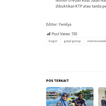
Nomor 074 dan Ruas Jalan Nas
dibuktikan KTP atau tanda pe
Editor : Fenilya
Post Views:
730
bogor
ganjil genap
indonesiadai
POS TERKAIT