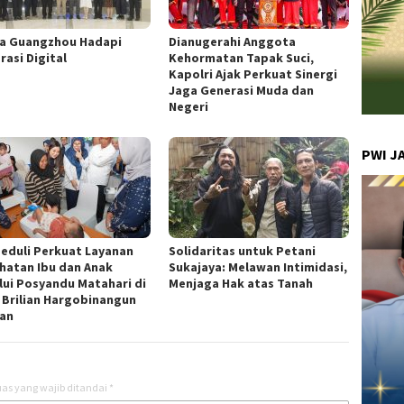
a Guangzhou Hadapi
Dianugerahi Anggota
rasi Digital
Kehormatan Tapak Suci,
Kapolri Ajak Perkuat Sinergi
Jaga Generasi Muda dan
Negeri
PWI J
Peduli Perkuat Layanan
Solidaritas untuk Petani
hatan Ibu dan Anak
Sukajaya: Melawan Intimidasi,
lui Posyandu Matahari di
Menjaga Hak atas Tanah
 Brilian Hargobinangun
an
as yang wajib ditandai
*