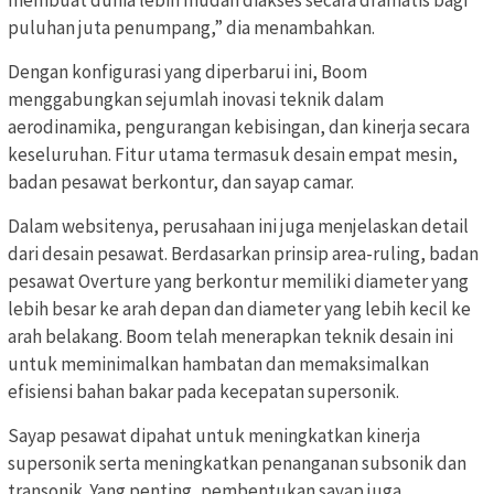
membuat dunia lebih mudah diakses secara dramatis bagi
puluhan juta penumpang,” dia menambahkan.
Dengan konfigurasi yang diperbarui ini, Boom
menggabungkan sejumlah inovasi teknik dalam
aerodinamika, pengurangan kebisingan, dan kinerja secara
keseluruhan. Fitur utama termasuk desain empat mesin,
badan pesawat berkontur, dan sayap camar.
Dalam websitenya, perusahaan ini juga menjelaskan detail
dari desain pesawat. Berdasarkan prinsip area-ruling, badan
pesawat Overture yang berkontur memiliki diameter yang
lebih besar ke arah depan dan diameter yang lebih kecil ke
arah belakang. Boom telah menerapkan teknik desain ini
untuk meminimalkan hambatan dan memaksimalkan
efisiensi bahan bakar pada kecepatan supersonik.
Sayap pesawat dipahat untuk meningkatkan kinerja
supersonik serta meningkatkan penanganan subsonik dan
transonik. Yang penting, pembentukan sayap juga