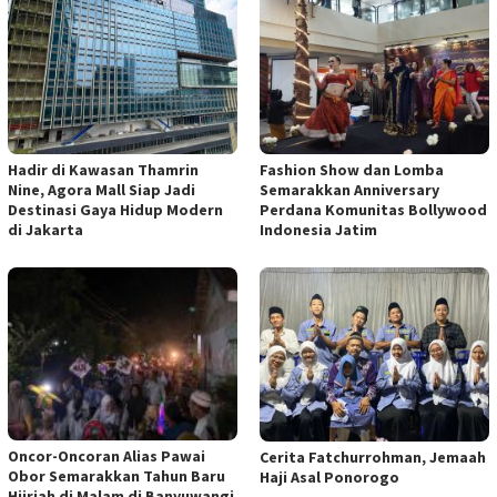
Hadir di Kawasan Thamrin
Fashion Show dan Lomba
Nine, Agora Mall Siap Jadi
Semarakkan Anniversary
Destinasi Gaya Hidup Modern
Perdana Komunitas Bollywood
di Jakarta
Indonesia Jatim
Oncor-Oncoran Alias Pawai
Cerita Fatchurrohman, Jemaah
Obor Semarakkan Tahun Baru
Haji Asal Ponorogo
Hijriah di Malam di Banyuwangi