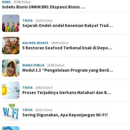
NEWS
45798 Dilihat
Indeks Bisnis UMKM BRI: Ekspansi Bisnis …
TRIVIA
22105 Dilihat
Sejarah Ondel-ondel Kesenian Rakyat Trad…
KULINER
,
WISATA
19929 Dilihat
5 Restoran Seafood Terkenal Enak di Depo…
RUANG PUBLIK
18786 Dilihat
Modul 3.3 “Pengelolaan Program yang Berd…
TRIVIA
16965 Dilihat
Proses Terjadinya Gerhana Matahari dan B…
TRIVIA
16311 Dilihat
Sering Digunakan, Apa Kepanjangan Wi-Fi?