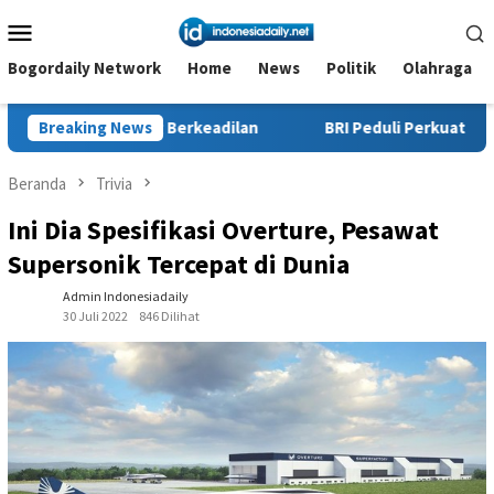
Loncat
Menu
ke
Mobile
konten
Bogordaily Network
Home
News
Politik
Olahraga
 Berkeadilan
Breaking News
BRI Peduli Perkuat Layanan Kesehatan Ibu d
Beranda
Trivia
Ini Dia Spesifikasi Overture, Pesawat
Supersonik Tercepat di Dunia
Admin Indonesiadaily
30 Juli 2022
846 Dilihat