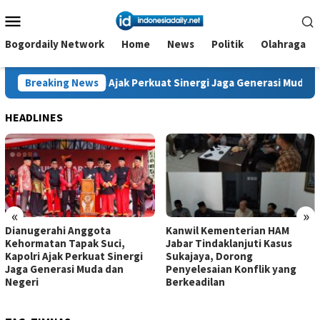
Loncat
Menu
ke
Mobile
konten
Bogordaily Network
Home
News
Politik
Olahraga
polri Ajak Perkuat Sinergi Jaga Generasi Muda dan Negeri
Breaking News
HEADLINES
«
»
Dianugerahi Anggota
Kanwil Kementerian HAM
Kehormatan Tapak Suci,
Jabar Tindaklanjuti Kasus
Kapolri Ajak Perkuat Sinergi
Sukajaya, Dorong
Jaga Generasi Muda dan
Penyelesaian Konflik yang
Negeri
Berkeadilan