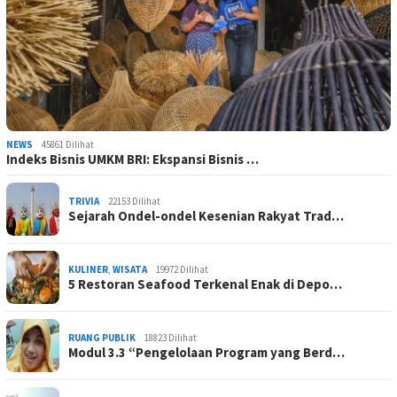
NEWS
45861 Dilihat
Indeks Bisnis UMKM BRI: Ekspansi Bisnis …
TRIVIA
22153 Dilihat
Sejarah Ondel-ondel Kesenian Rakyat Trad…
KULINER
,
WISATA
19972 Dilihat
5 Restoran Seafood Terkenal Enak di Depo…
RUANG PUBLIK
18823 Dilihat
Modul 3.3 “Pengelolaan Program yang Berd…